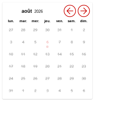
←
→
lun.
mar.
mer.
jeu.
ven.
sam.
dim.
27
28
29
30
31
1
2
3
4
5
6
7
8
9
10
11
12
13
14
15
16
17
18
19
20
21
22
23
24
25
26
27
28
29
30
31
1
2
3
4
5
6