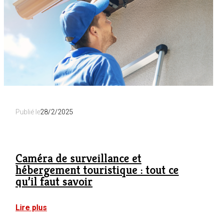
nouvelles
règles
en
2026
Publié le
28/2/2025
Caméra de surveillance et
hébergement touristique : tout ce
qu’il faut savoir
:
Lire plus
Caméra