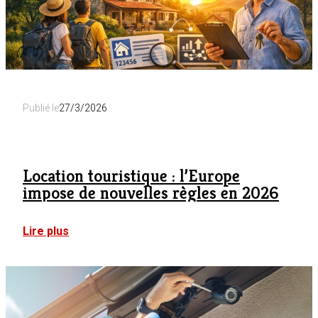
Publié le
27/3/2026
Location touristique : l’Europe
impose de nouvelles règles en 2026
:
Lire plus
Location
touristique
:
l’Europe
impose
de