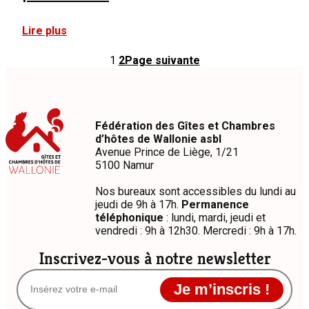
:
Lire plus
Un
permis
1
2
Page suivante
d'urbanisme
obligatoire
pour
les
nouveaux
Fédération des Gîtes et Chambres
gîtes
d’hôtes de Wallonie asbl
dès
Avenue Prince de Liège, 1/21
le
5100 Namur
30
janvier
Nos bureaux sont accessibles du lundi au
2023
jeudi de 9h à 17h.
Permanence
téléphonique
: lundi, mardi, jeudi et
vendredi : 9h à 12h30. Mercredi : 9h à 17h.
Inscrivez-vous à notre newsletter
Je m’inscris !