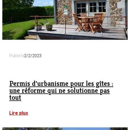
vous
devez
savoir
Publié le
2/2/2023
Permis d'urbanisme pour les gîtes :
une réforme qui ne solutionne pas
tout
:
Lire plus
Permis
d'urbanisme
pour