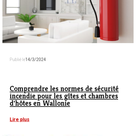
mon
hébergement
touristique
en
Wallonie
?
Publié le
14/3/2024
Comprendre les normes de sécurité
incendie pour les gîtes et chambres
d'hôtes en Wallonie
:
Lire plus
Comprendre
les