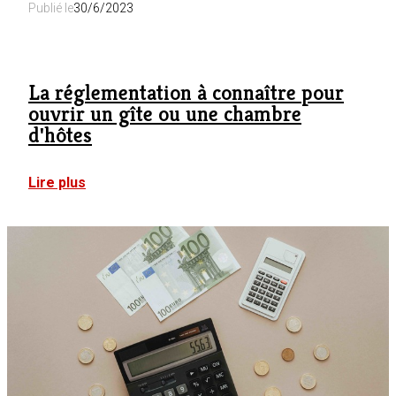
Publié le
30/6/2023
La réglementation à connaître pour
ouvrir un gîte ou une chambre
d'hôtes
:
Lire plus
La
réglementation
à
connaître
pour
ouvrir
un
gîte
ou
une
chambre
d'hôtes