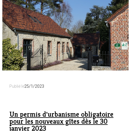
les
gîtes
:
une
réforme
qui
ne
solutionne
pas
tout
Publié le
25/1/2023
Un permis d'urbanisme obligatoire
pour les nouveaux gîtes dès le 30
janvier 2023