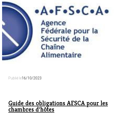
normes
de
sécurité
incendie
pour
les
gîtes
et
chambres
d'hôtes
en
Wallonie
Publié le
16/10/2023
Guide des obligations AFSCA pour les
chambres d'hôtes