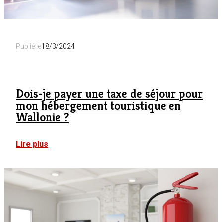
Publié le
18/3/2024
Dois-je payer une taxe de séjour pour
mon hébergement touristique en
Wallonie ?
:
Lire plus
Dois-
je
payer
une
taxe
de
séjour
pour