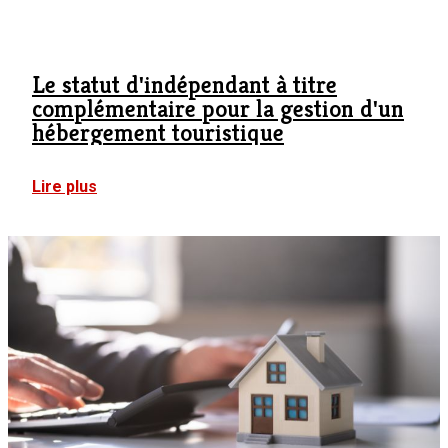
Le statut d'indépendant à titre
complémentaire pour la gestion d'un
hébergement touristique
:
Lire plus
Le
statut
d'indépendant
à
titre
complémentaire
pour
la
gestion
d'un
hébergement
touristique