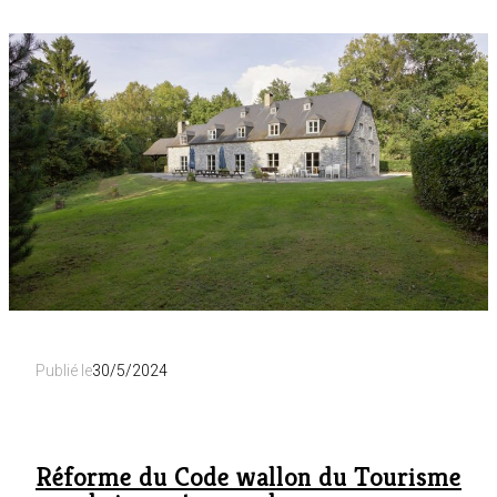
de
surveillance
et
hébergement
touristique
:
tout
ce
qu’il
faut
savoir
Publié le
30/5/2024
Réforme du Code wallon du Tourisme