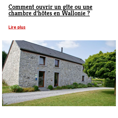
Comment ouvrir un gîte ou une
chambre d'hôtes en Wallonie ?
:
Lire plus
Comment
ouvrir
un
gîte
ou
une
chambre
d'hôtes
en
Wallonie
?