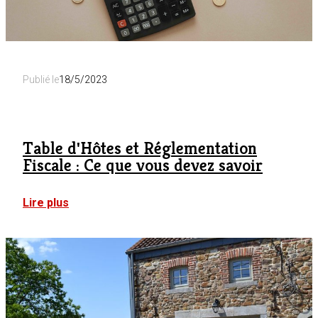
Publié le
18/5/2023
Table d'Hôtes et Réglementation
Fiscale : Ce que vous devez savoir
:
Lire plus
Table
d'Hôtes
et
Réglementation
Fiscale
:
Ce
que