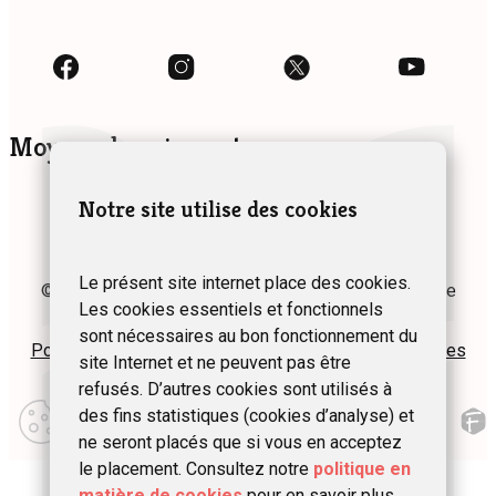
Moyens de paiement
Notre site utilise des cookies
Le présent site internet place des cookies.
© 2024 Fédération des Gîtes et Chambres d’hôtes de
Les cookies essentiels et fonctionnels
Wallonie asbl
sont nécessaires au bon fonctionnement du
Politique de confidentialité
Plan du site
Mentions légales
site Internet et ne peuvent pas être
refusés. D’autres cookies sont utilisés à
Modifier
des fins statistiques (cookies d’analyse) et
mes
préférences
ne seront placés que si vous en acceptez
d\’utilisation
le placement. Consultez notre
politique en
matière de cookies
pour en savoir plus.