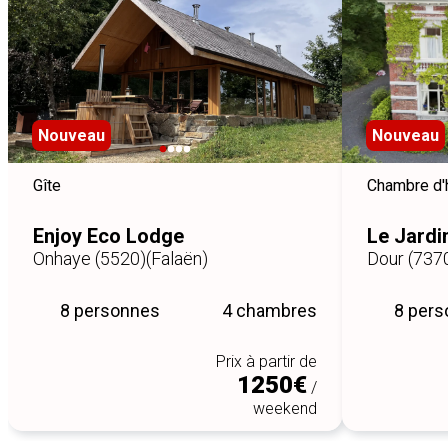
Nouveau
Nouveau
Gîte
Chambre d'
Enjoy Eco Lodge
Le Jardi
Onhaye (5520)
(Falaën)
Dour (737
8 personnes
4 chambres
8 per
Prix à partir de
1250€
/
weekend