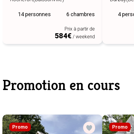
14 personnes
6 chambres
4 per
Prix à partir de
584€
/ weekend
Promotion en cours