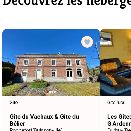
Découvrez les héberg
Gîte
Gîte rural
Gite du Vachaux & Gite du
Les Gîte
Bélier
G'Ardenn
Rochefort
(Buissonville)
Durbuy
(B