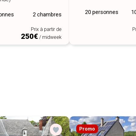
20 personnes
1
sonnes
2 chambres
Prix à partir de
P
250€
/ midweek