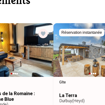
ements
Réservation instantanée
Gîte
s de la Romaine :
La Terra
e Blue
Durbuy
(Heyd)
ende)