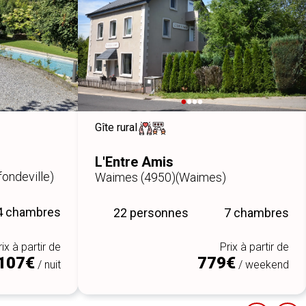
Gîte rural
L'Entre Amis
fondeville)
Waimes (4950)
(Waimes)
4 chambres
22 personnes
7 chambres
rix à partir de
Prix à partir de
107€
779€
/ nuit
/ weekend