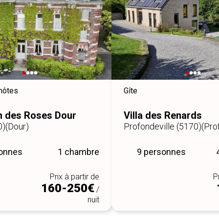
hôtes
Gîte
n des Roses Dour
Villa des Renards
0)
(Dour)
Profondeville (5170)
(Pro
sonnes
1 chambre
9 personnes
Prix à partir de
P
160-250€
/
nuit