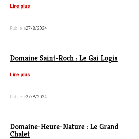
:
Lire plus
Domaine
Saint-
Roch
Publié le
27/8/2024
:
Conciergerie
Domaine Saint-Roch : Le Gai Logis
:
Lire plus
Domaine
Saint-
Roch
Publié le
27/8/2024
:
Le
Gai
Logis
Domaine-Heure-Nature : Le Grand
Chalet