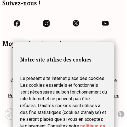
Suivez-nous !
Moyens de paiement
Notre site utilise des cookies
Le présent site internet place des cookies.
© 2024 Fédération des Gîtes et Chambres d’hôtes de
Les cookies essentiels et fonctionnels
Wallonie asbl
sont nécessaires au bon fonctionnement du
Politique de confidentialité
Plan du site
Mentions légales
site Internet et ne peuvent pas être
refusés. D’autres cookies sont utilisés à
Modifier
des fins statistiques (cookies d’analyse) et
mes
préférences
ne seront placés que si vous en acceptez
d\’utilisation
le placement. Consultez notre
politique en