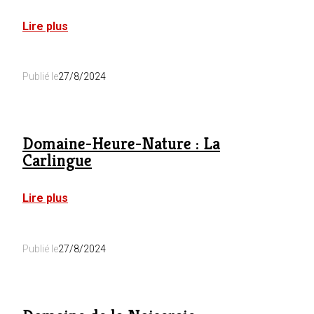
:
Lire plus
Domaine-
Heure-
Nature
Publié le
27/8/2024
:
Le
Grand
Chalet
Domaine-Heure-Nature : La
Carlingue
:
Lire plus
Domaine-
Heure-
Nature
Publié le
27/8/2024
:
La
Carlingue