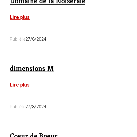
Domaine de la Noiseraie
:
Lire plus
Domaine
de
la
Publié le
27/8/2024
Noiseraie
dimensions M
:
Lire plus
dimensions
M
Publié le
27/8/2024
Coeur de Boeur