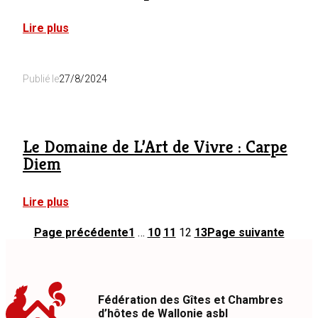
:
Lire plus
Cercle
Saint-
Joseph
Publié le
27/8/2024
Le Domaine de L’Art de Vivre : Carpe
Diem
:
Lire plus
Le
Domaine
Page précédente
1
…
10
11
12
13
Page suivante
de
L’Art
de
Vivre
:
Fédération des Gîtes et Chambres
Carpe
d’hôtes de Wallonie asbl