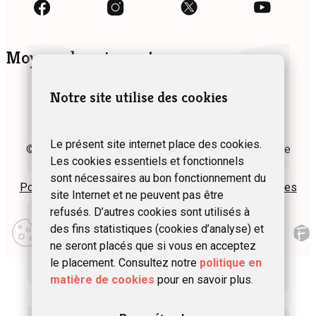
Moyens de paiement
Notre site utilise des cookies
Le présent site internet place des cookies.
© 2024 Fédération des Gîtes et Chambres d’hôtes de
Les cookies essentiels et fonctionnels
Wallonie asbl
sont nécessaires au bon fonctionnement du
Politique de confidentialité
Plan du site
Mentions légales
site Internet et ne peuvent pas être
refusés. D’autres cookies sont utilisés à
Modifier
des fins statistiques (cookies d’analyse) et
mes
préférences
ne seront placés que si vous en acceptez
d\’utilisation
le placement. Consultez notre
politique en
matière de cookies
pour en savoir plus.