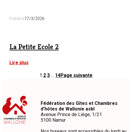
Gîte
du
Château
Publié le
17/3/2026
de
Lassus
La Petite Ecole 2
:
Lire plus
La
Petite
1
2
3
…
14
Page suivante
Ecole
2
Fédération des Gîtes et Chambres
d’hôtes de Wallonie asbl
Avenue Prince de Liège, 1/21
5100 Namur
Nos bureaux sont accessibles du lundi au