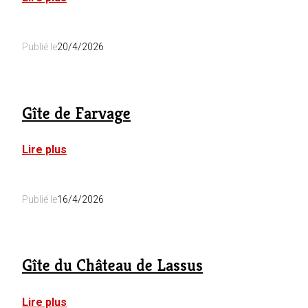
Gîte
Le
Sambre
Publié le
20/4/2026
Gîte de Farvage
:
Lire plus
Gîte
de
Farvage
Publié le
16/4/2026
Gîte du Château de Lassus
:
Lire plus