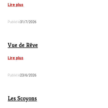
:
Lire plus
Le
Rêve
de
Publié le
31/7/2026
Marcus
Vue de Rêve
:
Lire plus
Vue
de
Rêve
Publié le
23/6/2026
Les Scoyons