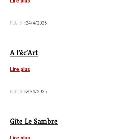
:
Lire plus
La
Cense
de
Publié le
24/4/2026
Baudecet
:
Les
Ecuries
A l’éc’Art
:
Lire plus
A
l’éc’Art
Publié le
20/4/2026
Gîte Le Sambre
:
Lire plus