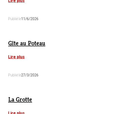
:
Lire plus
Relais
M
B&B
Publié le
11/6/2026
Gîte au Poteau
:
Lire plus
Gîte
au
Poteau
Publié le
27/3/2026
La Grotte
:
Lire plus