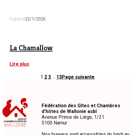
Les
Bains
Publié le
22/1/2026
La Chamallow
:
Lire plus
La
Chamallow
1
2
3
…
13
Page suivante
Fédération des Gîtes et Chambres
d’hôtes de Wallonie asbl
Avenue Prince de Liège, 1/21
5100 Namur
Nos bureaux sont accessibles du lundi au