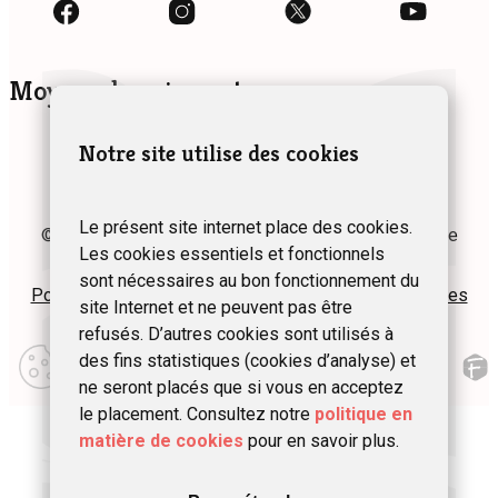
Moyens de paiement
Notre site utilise des cookies
Le présent site internet place des cookies.
© 2024 Fédération des Gîtes et Chambres d’hôtes de
Les cookies essentiels et fonctionnels
Wallonie asbl
sont nécessaires au bon fonctionnement du
Politique de confidentialité
Plan du site
Mentions légales
site Internet et ne peuvent pas être
refusés. D’autres cookies sont utilisés à
Modifier
des fins statistiques (cookies d’analyse) et
mes
préférences
ne seront placés que si vous en acceptez
d\’utilisation
le placement. Consultez notre
politique en
matière de cookies
pour en savoir plus.