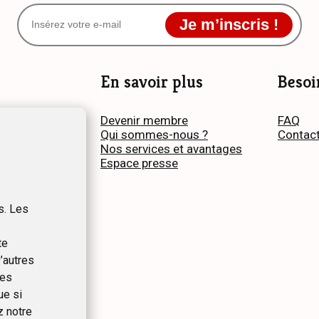
Je m’inscris !
En savoir plus
Besoi
s
Devenir membre
FAQ
me
Qui sommes-nous ?
Contac
Nos services et avantages
Espace presse
s. Les
te
’autres
ues
ue si
z notre