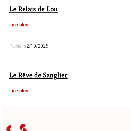
Le Relais de Lou
:
Lire plus
Le
Relais
de
Publié le
2/10/2025
Lou
Le Rêve de Sanglier
:
Lire plus
Le
Rêve
de
Sanglier