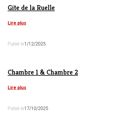
Gite de la Ruelle
:
Lire plus
Gite
de
la
Publié le
1/12/2025
Ruelle
Chambre 1 & Chambre 2
:
Lire plus
Chambre
1
&
Publié le
17/10/2025
Chambre
2