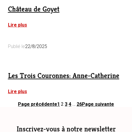
Château de Goyet
:
Lire plus
Château
de
Goyet
Publié le
22/8/2025
Les Trois Couronnes: Anne-Catherine
:
Lire plus
Les
Trois
Page précédente
1
2
3
4
…
26
Page suivante
Couronnes:
Anne-
Catherine
Inscrivez-vous à notre newsletter