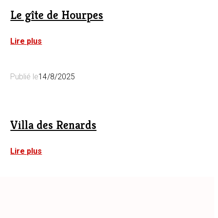
Le gîte de Hourpes
:
Lire plus
Le
gîte
de
Publié le
14/8/2025
Hourpes
Villa des Renards
:
Lire plus
Villa
des
Renards