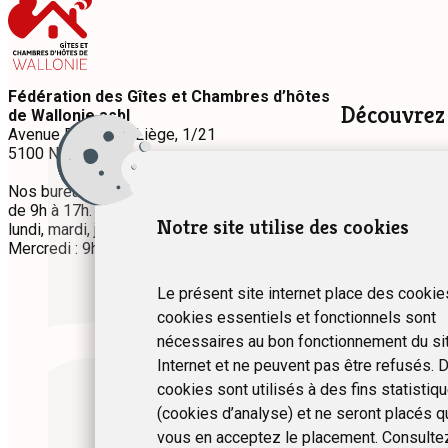
Fédération des Gîtes et Chambres d’hôtes
Découvrez
de Wallonie asbl
Avenue Prince de Liège, 1/21
5100 Namur
Hébergement
Séjours à thè
Nos bureaux sont accessibles du lundi au jeudi
de 9h à 17h.
Permanence téléphonique
:
Notre site utilise des cookies
lundi, mardi, jeudi et vendredi : 9h à 12h30.
Mercredi : 9h à 17h.
Le présent site internet place des cookie
cookies essentiels et fonctionnels sont
nécessaires au bon fonctionnement du si
Internet et ne peuvent pas être refusés. D
cookies sont utilisés à des fins statistiq
(cookies d’analyse) et ne seront placés q
vous en acceptez le placement. Consulte