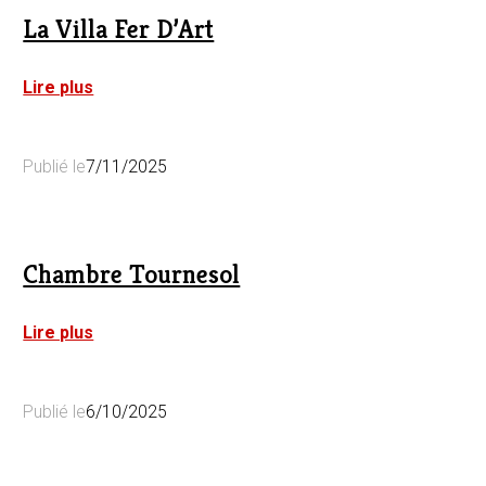
La Villa Fer D’Art
:
Lire plus
La
Villa
Fer
Publié le
7/11/2025
D’Art
Chambre Tournesol
:
Lire plus
Chambre
Tournesol
Publié le
6/10/2025