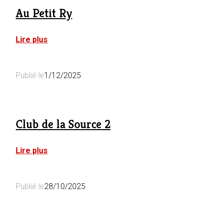
Au Petit Ry
:
Lire plus
Au
Petit
Ry
Publié le
1/12/2025
Club de la Source 2
:
Lire plus
Club
de
la
Publié le
28/10/2025
Source
2