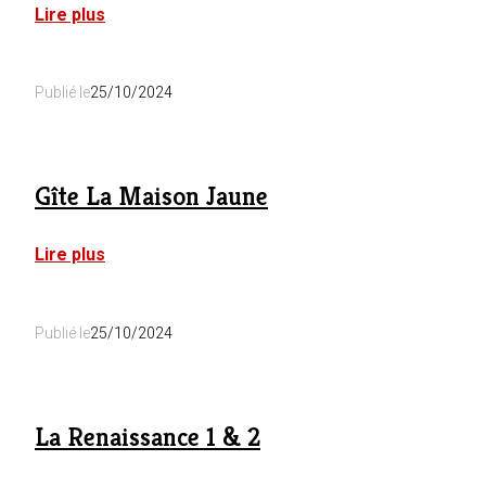
:
Lire plus
Gîte
LAK
Publié le
25/10/2024
Gîte La Maison Jaune
:
Lire plus
Gîte
La
Maison
Publié le
25/10/2024
Jaune
La Renaissance 1 & 2