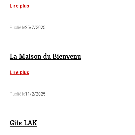
:
Lire plus
Maison
Jean-
Phi
Publié le
25/7/2025
La Maison du Bienvenu
:
Lire plus
La
Maison
du
Publié le
11/2/2025
Bienvenu
Gîte LAK