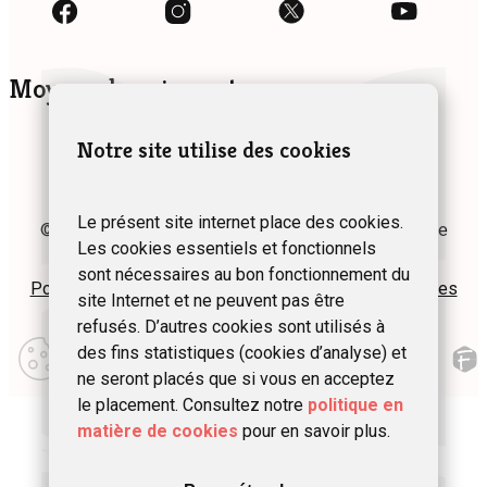
Moyens de paiement
Notre site utilise des cookies
Le présent site internet place des cookies.
© 2024 Fédération des Gîtes et Chambres d’hôtes de
Les cookies essentiels et fonctionnels
Wallonie asbl
sont nécessaires au bon fonctionnement du
Politique de confidentialité
Plan du site
Mentions légales
site Internet et ne peuvent pas être
refusés. D’autres cookies sont utilisés à
Modifier
des fins statistiques (cookies d’analyse) et
mes
préférences
ne seront placés que si vous en acceptez
d\’utilisation
le placement. Consultez notre
politique en
matière de cookies
pour en savoir plus.