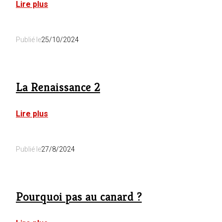
:
Lire plus
La
Renaissance
1
Publié le
25/10/2024
&
2
La Renaissance 2
:
Lire plus
La
Renaissance
2
Publié le
27/8/2024
Pourquoi pas au canard ?