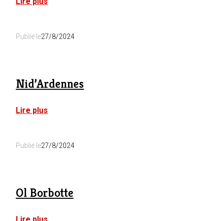
:
Lire plus
Pourquoi
pas
au
Publié le
27/8/2024
canard
?
Nid’Ardennes
:
Lire plus
Nid’Ardennes
Publié le
27/8/2024
Ol Borbotte
:
Lire plus