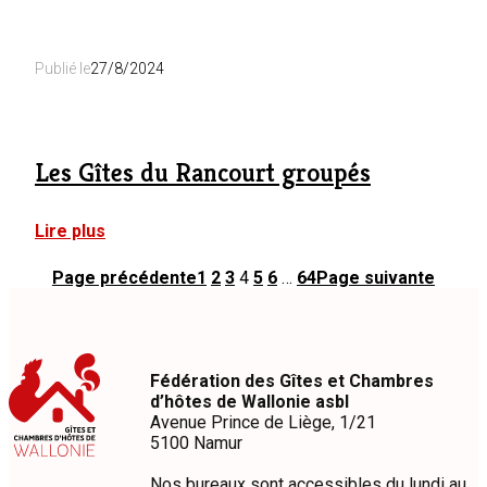
Les
Colverts
Publié le
27/8/2024
Les Gîtes du Rancourt groupés
:
Lire plus
Les
Gîtes
Page précédente
1
2
3
4
5
6
…
64
Page suivante
du
Rancourt
groupés
Fédération des Gîtes et Chambres
d’hôtes de Wallonie asbl
Avenue Prince de Liège, 1/21
5100 Namur
Nos bureaux sont accessibles du lundi au