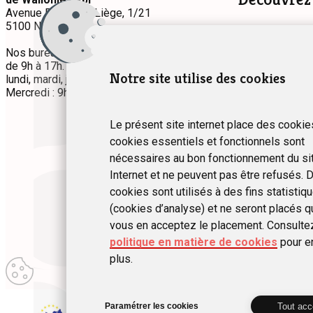
Avenue Prince de Liège, 1/21
5100 Namur
Hébergement
Séjours à thè
Nos bureaux sont accessibles du lundi au jeudi
de 9h à 17h.
Permanence téléphonique
:
Notre site utilise des cookies
lundi, mardi, jeudi et vendredi : 9h à 12h30.
Mercredi : 9h à 17h.
Le présent site internet place des cookie
cookies essentiels et fonctionnels sont
nécessaires au bon fonctionnement du si
Internet et ne peuvent pas être refusés. D
cookies sont utilisés à des fins statistiq
(cookies d’analyse) et ne seront placés q
vous en acceptez le placement. Consulte
politique en matière de cookies
pour e
plus.
Modifier
© 2024 Fédération des Gîtes 
mes
préférences
d\’utilisation
Tout acc
Paramétrer les cookies