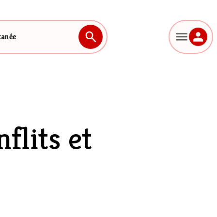
tanée
flits et