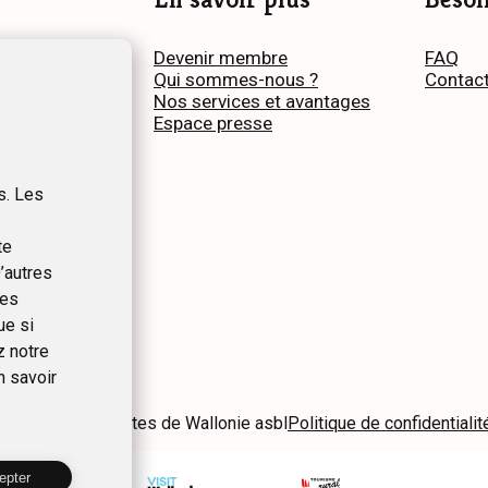
s
Devenir membre
FAQ
me
Qui sommes-nous ?
Contac
Nos services et avantages
Espace presse
s. Les
te
’autres
ues
ue si
z notre
n savoir
et Chambres d’hôtes de Wallonie asbl
Politique de confidentialit
epter