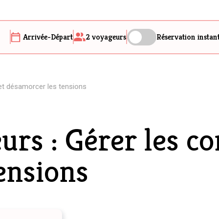
Arrivée-Départ
2
voyageurs
Réservation instan
 et désamorcer les tensions
rs : Gérer les con
ensions