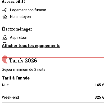
Accessibilité
Logement non fumeur
Non mitoyen
Électroménager
Aspirateur
Bouilloire électrique
Afficher tous les équipements
Cafetière
Congélateur
Tarifs
2026
Fer et table à repasser
Séjour minimum de 2 nuits
Four
Tarif à l’année
Grille-pain
Nuit
145 €
Lave-linge
Lave-vaisselle
Week-end
325 €
Machine à café
Micro-ondes