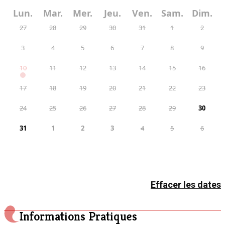
Lun.
Mar.
Mer.
Jeu.
Ven.
Sam.
Dim.
27
28
29
30
31
1
2
3
4
5
6
7
8
9
10
11
12
13
14
15
16
17
18
19
20
21
22
23
24
25
26
27
28
29
30
31
1
2
3
4
5
6
Effacer les dates
Informations Pratiques