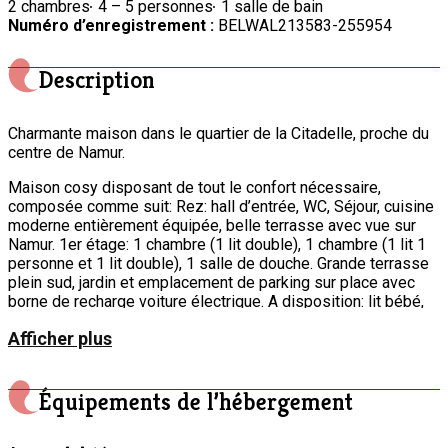
2 chambres
4 – 5 personnes
1 salle de bain
Numéro d’enregistrement :
BELWAL213583-255954
Description
Charmante maison dans le quartier de la Citadelle, proche du
centre de Namur.
Maison cosy disposant de tout le confort nécessaire,
composée comme suit: Rez: hall d’entrée, WC, Séjour, cuisine
moderne entièrement équipée, belle terrasse avec vue sur
Namur. 1er étage: 1 chambre (1 lit double), 1 chambre (1 lit 1
personne et 1 lit double), 1 salle de douche. Grande terrasse
plein sud, jardin et emplacement de parking sur place avec
borne de recharge voiture électrique. A disposition: lit bébé,
relax, chaise haute, baignoire bébé.
Afficher plus
Transports, commerces, promenades, activités sportives et
touristiques à proximité.
Propriétaires parfois présents dans l’annexe indépendante
de la maison.
Équipements de l’hébergement