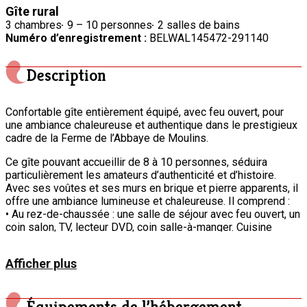
Gîte rural
3 chambres
9 – 10 personnes
2 salles de bains
Numéro d’enregistrement :
BELWAL145472-291140
Description
Confortable gîte entièrement équipé, avec feu ouvert, pour
une ambiance chaleureuse et authentique dans le prestigieux
cadre de la Ferme de l’Abbaye de Moulins.
Ce gîte pouvant accueillir de 8 à 10 personnes, séduira
particulièrement les amateurs d’authenticité et d’histoire.
Avec ses voûtes et ses murs en brique et pierre apparents, il
offre une ambiance lumineuse et chaleureuse. Il comprend :
• Au rez-de-chaussée : une salle de séjour avec feu ouvert, un
coin salon, TV, lecteur DVD, coin salle-à-manger. Cuisine
équipée avec lave-vaisselle, 4 taques vitro-céramiques, four
et four à micro-ondes, Senseo, friteuse. Douche et WC
Afficher plus
séparé.
• A l’étage : une chambre avec lit double, une chambre avec lit
double (plus lit d’enfant) et lavabo, une chambre avec 3 lits
superposés (6 personnes). Une salle de bain avec baignoire