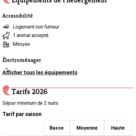
Équipements de l’hébergement
et WC séparé.
• Accès Wifi gratuit.
Accessibilité
• Extérieur : un grand jardin, un parking, un abri à vélos et des
jeux extérieurs pour enfants.
Logement non fumeur
• Accès à la salle de détente commune à tous les gîtes.
1 animal accepté
Mitoyen
Électroménager
Aspirateur
Afficher tous les équipements
Bouilloire électrique
Cafetière
Tarifs
2026
Congélateur
Séjour minimum de 2 nuits
Four
Tarif par saison
Grille-pain
Lave-linge
Basse
Moyenne
Haute
Lave-vaisselle