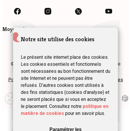
Moyens de paiement
Notre site utilise des cookies
Le présent site internet place des cookies.
© 2024 Fédération des Gîtes et Chambres d’hôtes de
Les cookies essentiels et fonctionnels
Wallonie asbl
sont nécessaires au bon fonctionnement du
site Internet et ne peuvent pas être
Politique de confidentialité
Plan du site
Mentions légales
refusés. D’autres cookies sont utilisés à
des fins statistiques (cookies d’analyse) et
Modifier
mes
ne seront placés que si vous en acceptez
préférences
le placement. Consultez notre
politique en
d\’utilisation
matière de cookies
pour en savoir plus.
Paramétrer les