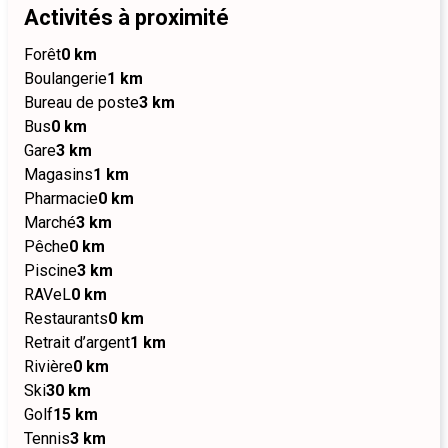
Activités à proximité
Forêt
0 km
Boulangerie
1 km
Bureau de poste
3 km
Bus
0 km
Gare
3 km
Magasins
1 km
Pharmacie
0 km
Marché
3 km
Pêche
0 km
Piscine
3 km
RAVeL
0 km
Restaurants
0 km
Retrait d’argent
1 km
Rivière
0 km
Ski
30 km
Golf
15 km
Tennis
3 km