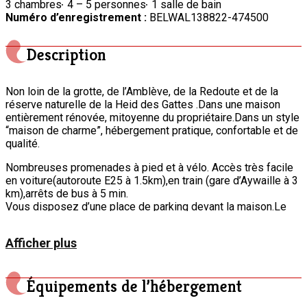
3 chambres
4 – 5 personnes
1 salle de bain
Numéro d’enregistrement :
BELWAL138822-474500
Description
Non loin de la grotte, de l’Amblève, de la Redoute et de la
réserve naturelle de la Heid des Gattes .Dans une maison
entièrement rénovée, mitoyenne du propriétaire.Dans un style
“maison de charme”, hébergement pratique, confortable et de
qualité.
Nombreuses promenades à pied et à vélo. Accès très facile
en voiture(autoroute E25 à 1.5km),en train (gare d’Aywaille à 3
km),arrêts de bus à 5 min.
Vous disposez d’une place de parking devant la maison.Le
gîte se compose au rez de chaussée d’un salon, d’une petite
cuisine équipée d’une cuisinière électrique,un frigo de 140L
Afficher plus
plus un étage surgélateur ,four micro onde, grille-pain,
cafetière électrique, évier double. Vous y trouverez aussi une
petite salle à manger et la salle de bain.
Équipements de l’hébergement
L’étage se compose d’un cabinet de toilette avec wc, la
chambre brune, avec un lit double de 160cm. La chambre