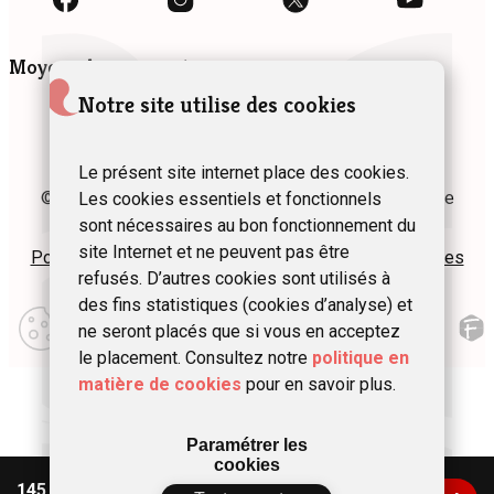
Moyens de paiement
Notre site utilise des cookies
Le présent site internet place des cookies.
© 2024 Fédération des Gîtes et Chambres d’hôtes de
Les cookies essentiels et fonctionnels
Wallonie asbl
sont nécessaires au bon fonctionnement du
site Internet et ne peuvent pas être
Politique de confidentialité
Plan du site
Mentions légales
refusés. D’autres cookies sont utilisés à
des fins statistiques (cookies d’analyse) et
Modifier
mes
ne seront placés que si vous en acceptez
préférences
le placement. Consultez notre
politique en
d\’utilisation
matière de cookies
pour en savoir plus.
Paramétrer les
cookies
145 €
/ nuit