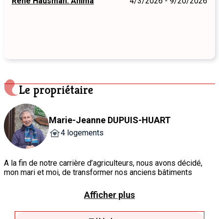
René Hausman. Anima
4/3/2026 - 9/20/2026
Le propriétaire
Marie-Jeanne DUPUIS-HUART
4 logements
A la fin de notre carrière d’agriculteurs, nous avons décidé,
mon mari et moi, de transformer nos anciens bâtiments
agricoles en gîtes ruraux, car nous avons toujours eu plaisir à
accueillir des scouts, des patros, en camps d’été, en prairie
Afficher plus
ou dans les bâtiments, ou en hike. Autrefois, c’est chez nous
que le curé du village envoyait les voyageurs-pèlerins en
quête d’un logis. Aujourd’hui, notre passion se retrouve chez