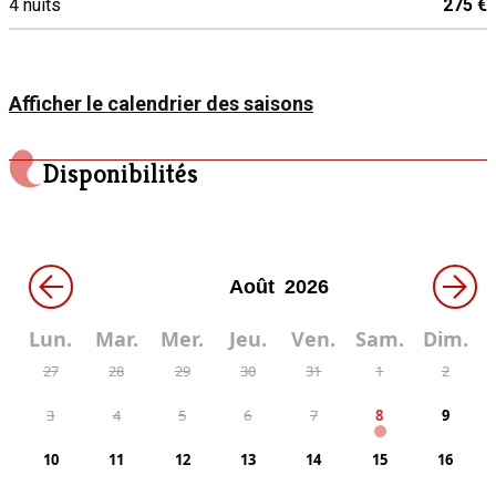
4 nuits
275 €
Afficher le calendrier des saisons
Disponibilités
←
→
Lun.
Mar.
Mer.
Jeu.
Ven.
Sam.
Dim.
27
28
29
30
31
1
2
3
4
5
6
7
8
9
10
11
12
13
14
15
16