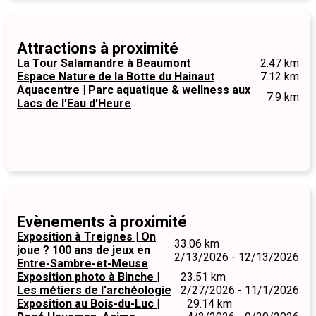
Attractions à proximité
La Tour Salamandre à Beaumont
2.47 km
Espace Nature de la Botte du Hainaut
7.12 km
Aquacentre | Parc aquatique & wellness aux
7.9 km
Lacs de l'Eau d'Heure
Evènements à proximité
Exposition à Treignes | On
33.06 km
joue ? 100 ans de jeux en
2/13/2026 - 12/13/2026
Entre-Sambre-et-Meuse
Exposition photo à Binche |
23.51 km
Les métiers de l'archéologie
2/27/2026 - 11/1/2026
Exposition au Bois-du-Luc |
29.14 km