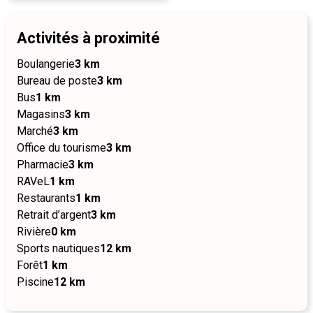
Activités à proximité
Boulangerie
3 km
Bureau de poste
3 km
Bus
1 km
Magasins
3 km
Marché
3 km
Office du tourisme
3 km
Pharmacie
3 km
RAVeL
1 km
Restaurants
1 km
Retrait d’argent
3 km
Rivière
0 km
Sports nautiques
12 km
Forêt
1 km
Piscine
12 km