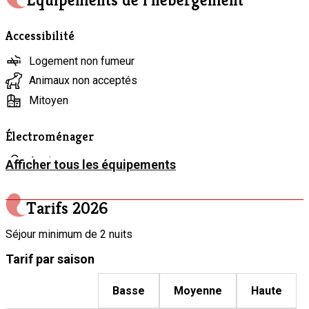
Équipements de l’hébergement
Accessibilité
Logement non fumeur
Animaux non acceptés
Mitoyen
Électroménager
Aspirateur
Afficher tous les équipements
Cafetière
Congélateur
Tarifs
2026
Four
Séjour minimum de 2 nuits
Grille-pain
Tarif par saison
Lave-vaisselle
Micro-ondes
Basse
Moyenne
Haute
Réfrigérateur