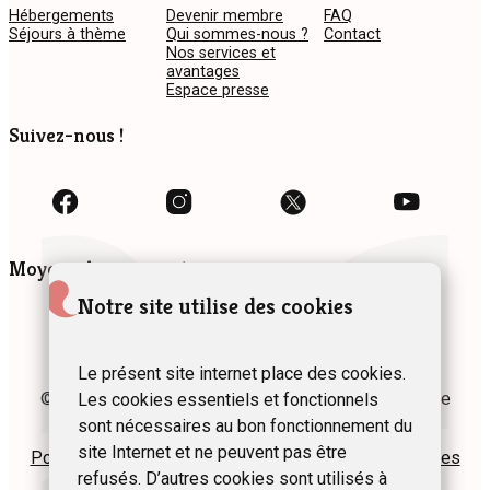
Hébergements
Devenir membre
FAQ
Séjours à thème
Qui sommes-nous ?
Contact
Nos services et
avantages
Espace presse
Suivez-nous !
Moyens de paiement
Notre site utilise des cookies
Le présent site internet place des cookies.
© 2024 Fédération des Gîtes et Chambres d’hôtes de
Les cookies essentiels et fonctionnels
Wallonie asbl
sont nécessaires au bon fonctionnement du
site Internet et ne peuvent pas être
Politique de confidentialité
Plan du site
Mentions légales
refusés. D’autres cookies sont utilisés à