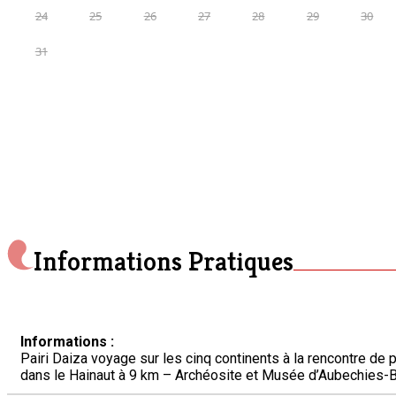
24
25
26
27
28
29
30
31
Informations Pratiques
Informations :
Pairi Daiza voyage sur les cinq continents à la rencontre d
dans le Hainaut à 9 km – Archéosite et Musée d’Aubechies-B