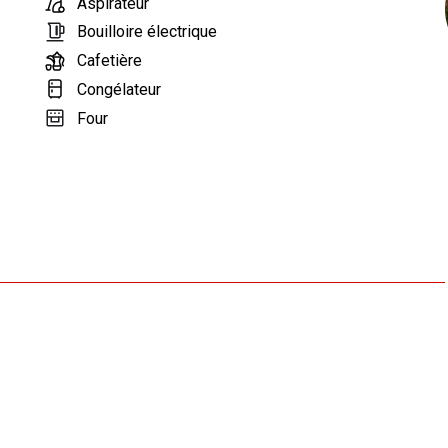
Aspirateur
Bouilloire électrique
Cafetière
Congélateur
Four
Grille-pain
Lave-vaisselle
Micro-ondes
Réfrigérateur