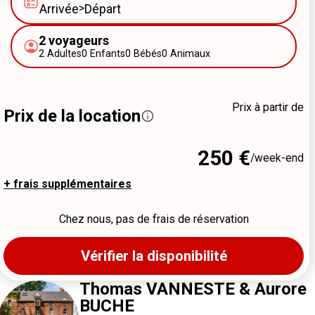
Arrivée
>
Départ
2
voyageurs
2
Adultes
0
Enfants
0
Bébés
0
Animaux
Prix à partir de
Prix de la location
250 €
/week-end
+ frais supplémentaires
Chez nous, pas de frais de réservation
Vérifier la disponibilité
Thomas VANNESTE & Aurore
BUCHE