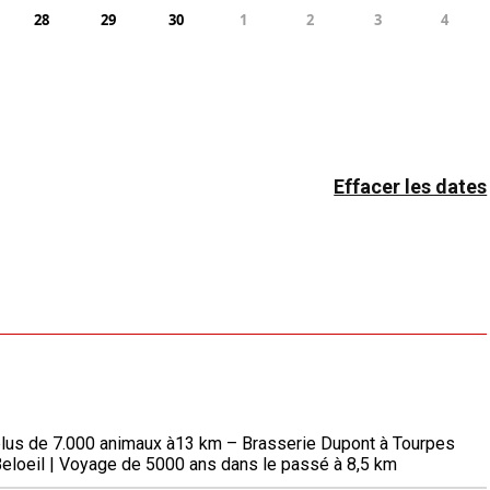
28
29
30
1
2
3
4
Effacer les dates
e plus de 7.000 animaux à13 km – Brasserie Dupont à Tourpes
eloeil | Voyage de 5000 ans dans le passé à 8,5 km