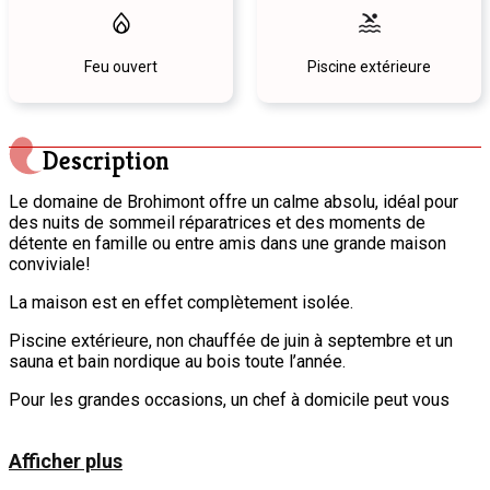
Feu ouvert
Piscine extérieure
Description
Le domaine de Brohimont offre un calme absolu, idéal pour
des nuits de sommeil réparatrices et des moments de
détente en famille ou entre amis dans une grande maison
conviviale!
La maison est en effet complètement isolée.
Piscine extérieure, non chauffée de juin à septembre et un
sauna et bain nordique au bois toute l’année.
Pour les grandes occasions, un chef à domicile peut vous
être proposé.
À l’intérieur du gîte, une salle de séjour de 100 m² avec une
Afficher plus
grande baie vitrée donne sur une large terrasse, face à un
paysage époustouflant. Pour que le séjour soit confortable