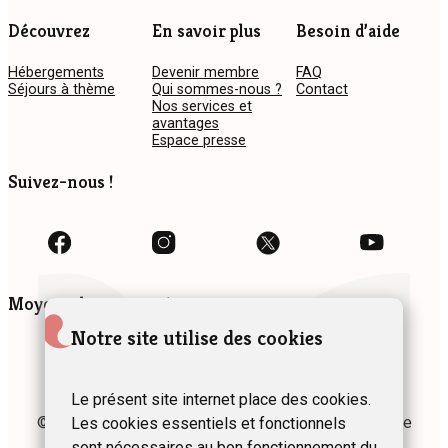
Découvrez
En savoir plus
Besoin d’aide
Hébergements
Devenir membre
FAQ
Séjours à thème
Qui sommes-nous ?
Contact
Nos services et
avantages
Espace presse
Suivez-nous !
Moyens de paiement
Notre site utilise des cookies
Le présent site internet place des cookies.
© 2024 Fédération des Gîtes et Chambres d’hôtes de
Les cookies essentiels et fonctionnels
Wallonie asbl
sont nécessaires au bon fonctionnement du