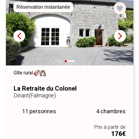
Nouveau
Gîte rural
Les Gîtes du Pré Moré : L
Scieur
Libin
(Redu)
4 chambres
11 personnes
Prix à partir de
176€