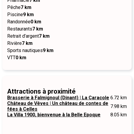
Pharmacie
7 km
Pêche
7 km
Piscine
9 km
Randonnée
0 km
Restaurants
7 km
Retrait d’argent
7 km
Rivière
7 km
Sports nautiques
9 km
VTT
0 km
Attractions à proximité
Brasserie à Falmignoul (Dinant) | La Caracole
6.72 km
Château de Vêves | Un château de contes de
7.98 km
fées à Celles
La Villa 1900, bienvenue à la Belle Epoque
8.05 km