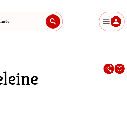
tanée
leine