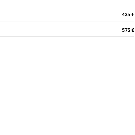
Réfrigérateur
435 €
575 €