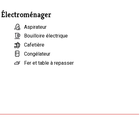
Électroménager
Aspirateur
Bouilloire électrique
Cafetière
Congélateur
Fer et table à repasser
Four
Grille-pain
Lave-linge
Lave-vaisselle
Machine à café
Micro-ondes
Mixeur
Plaque de cuisson à induction