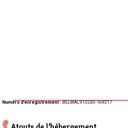
Numéro d’enregistrement :
BELWAL913530-169317
Atouts de l’hébergement