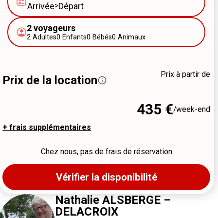
Arrivée
>
Départ
2
voyageurs
2
Adultes
0
Enfants
0
Bébés
0
Animaux
Prix à partir de
Prix de la location
435 €
/week-end
+ frais supplémentaires
Chez nous, pas de frais de réservation
Vérifier la disponibilité
Nathalie ALSBERGE –
DELACROIX