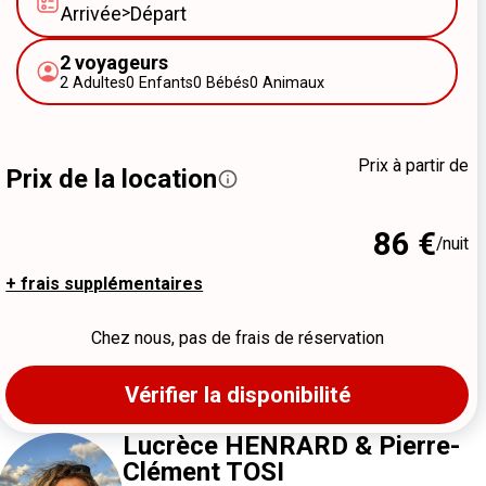
Arrivée
>
Départ
2
voyageurs
2
Adultes
0
Enfants
0
Bébés
0
Animaux
Prix à partir de
Prix de la location
86 €
/nuit
+ frais supplémentaires
Chez nous, pas de frais de réservation
Vérifier la disponibilité
Lucrèce HENRARD & Pierre-
Clément TOSI