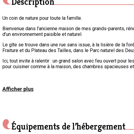
Description
Un coin de nature pour toute la famille.
Bienvenue dans l’ancienne maison de mes grands-parents, rénov
d’un environnement paisible et naturel.
Le gîte se trouve dans une rue sans issue, à la lisière de la for
Fraiture et du Plateau des Tailles, dans le Parc naturel des Deu
Ici, tout invite à ralentir : un grand salon avec feu ouvert pour 
pour cuisiner comme à la maison, des chambres spacieuses et d
Dehors, une vaste terrasse et un grand jardin vous attendent po
admirer le coucher de soleil.
Afficher plus
Vos enfants seront ravis de m’accompagner s’occuper des mouto
Des jumelles vous sont prêtées pour mieux admirer les animaux
Envie d’explorer ? Partez à pied ou à vélo sur les sentiers alento
Équipements de l’hébergement
Envie de vous poser ? Profitez d’un café matinal en terrasse o