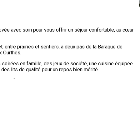
ée avec soin pour vous offrir un séjour confortable, au cœur
êt, entre prairies et sentiers, à deux pas de la Baraque de
x Ourthes.
les soirées en famille, des jeux de société, une cuisine équipée
es lits de qualité pour un repos bien mérité.
ur profiter du barbecue, des repas en plein air ou simplement
ns, des poules et récolter les oeufs du matin !
 sauvages qui vivent ici.
urs, loin du bruit et de la foule.
u d’un apéro face à la campagne.