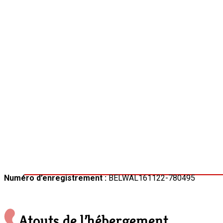
Numéro d’enregistrement :
BELWAL161122-780495
Atouts de l’hébergement