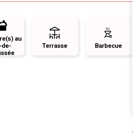
e(s) au
-de-
Terrasse
Barbecue
ussée