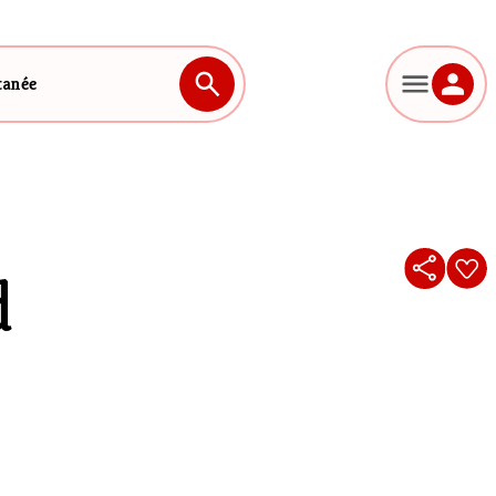
tanée
d