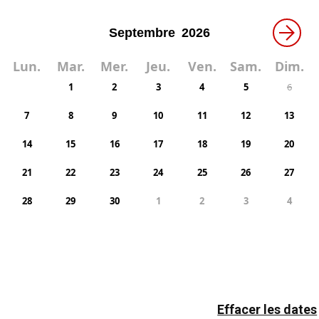
Réfrigérateur
Sèche-linge
→
Lun.
Mar.
Mer.
Jeu.
Ven.
Sam.
Dim.
1
2
3
4
5
6
7
8
9
10
11
12
13
14
15
16
17
18
19
20
21
22
23
24
25
26
27
28
29
30
1
2
3
4
Effacer les dates