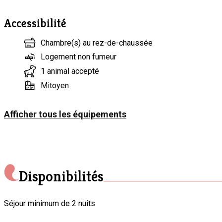
Vos animaux de compagnie sont les bienvenus sur demande, à 
laisse, non admis dans les chambres/fauteuils, etc.). Une grand
Accessibilité
Un abri est prévu pour vos vélos, motos, voitures anciennes… 
Chambre(s) au rez-de-chaussée
Venez souffler, rire, découvrir, vous reconnecter à la nature av
Logement non fumeur
En plus, j’ai plein de bons plans de visites à vous proposer…
1 animal accepté
Mitoyen
Afficher tous les équipements
Disponibilités
Séjour minimum de 2 nuits