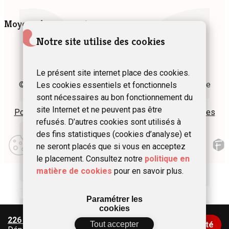
Moyens de paiement
Notre site utilise des cookies
Le présent site internet place des cookies.
© 2024 Fédération des Gîtes et Chambres d’hôtes de
Les cookies essentiels et fonctionnels
Wallonie asbl
sont nécessaires au bon fonctionnement du
site Internet et ne peuvent pas être
Politique de confidentialité
Plan du site
Mentions légales
refusés. D’autres cookies sont utilisés à
des fins statistiques (cookies d’analyse) et
Modifier
mes
ne seront placés que si vous en acceptez
préférences
le placement. Consultez notre
politique en
d\’utilisation
matière de cookies
pour en savoir plus.
Paramétrer les
cookies
226 €
/ nuit
Tout accepter
Vérifier la disponibilité