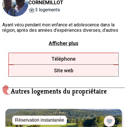
CORNEMILLOT
3 logements
Ayant vécu pendant mon enfance et adolescence dans la
région, après des années d’expériences diverses, d’autres
pays; un retour aux sources s’est fait par le hasard de la vie !
Passionnés de grands espaces et de verdure, de calme, de
Afficher plus
nature et de promenades.
Ce magnifique projet est arrivé au bon moment, celui où nous
avons quitté une autre expérience professionnelle, mais qui
Téléphone
rejoint aussi notre passion pour l’accueil, le bien-être, la
décoration, le bricolage et le jardinage..
Site web
Autres logements du propriétaire
Réservation instantanée