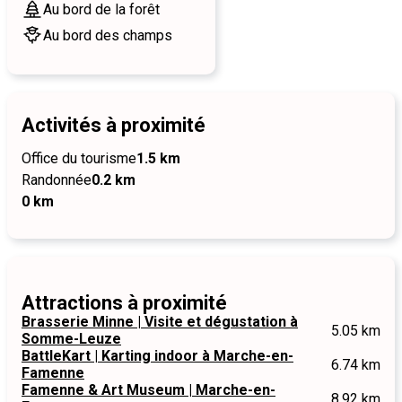
Au bord de la forêt
Au bord des champs
Activités à proximité
Office du tourisme
1.5 km
Randonnée
0.2 km
0 km
Attractions à proximité
Brasserie Minne | Visite et dégustation à
5.05 km
Somme-Leuze
BattleKart | Karting indoor à Marche-en-
6.74 km
Famenne
Famenne & Art Museum | Marche-en-
8.92 km