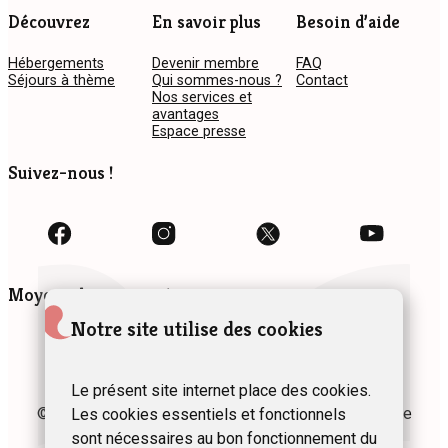
Découvrez
En savoir plus
Besoin d’aide
Hébergements
Devenir membre
FAQ
Séjours à thème
Qui sommes-nous ?
Contact
Nos services et
avantages
Espace presse
Suivez-nous !
Moyens de paiement
Notre site utilise des cookies
Le présent site internet place des cookies.
© 2024 Fédération des Gîtes et Chambres d’hôtes de
Les cookies essentiels et fonctionnels
Wallonie asbl
sont nécessaires au bon fonctionnement du