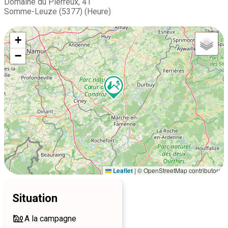
Domaine du Pierreux, 41
Somme-Leuze (5377) (Heure)
+
−
Leaflet
|
© OpenStreetMap contributors
Situation
A la campagne