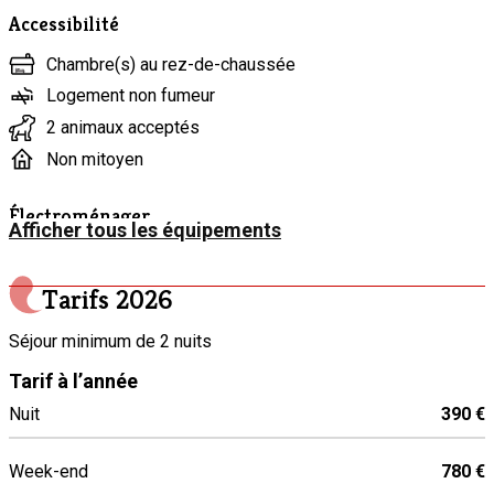
Accessibilité
Chambre(s) au rez-de-chaussée
Logement non fumeur
2 animaux acceptés
Non mitoyen
Électroménager
Afficher tous les équipements
Appareil à pierrade
Appareil à raclette
Tarifs
2026
Aspirateur
Séjour minimum de 2 nuits
Bouilloire électrique
Tarif à l’année
Congélateur
Nuit
390 €
Four
Grille-pain
Week-end
780 €
Lave-vaisselle