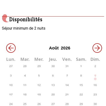
Disponibilités
Séjour minimum de 2 nuits
←
→
Lun.
Mar.
Mer.
Jeu.
Ven.
Sam.
Dim.
27
28
29
30
31
1
2
3
4
5
6
7
8
9
10
11
12
13
14
15
16
17
18
19
20
21
22
23
24
25
26
27
28
29
30