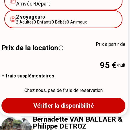
Arrivée
>
Départ
2
voyageurs
2
Adultes
0
Enfants
0
Bébés
0
Animaux
Prix à partir de
Prix de la location
95 €
/nuit
+ frais supplémentaires
Chez nous, pas de frais de réservation
Vérifier la disponibilité
Bernadette VAN BALLAER &
Philippe DETROZ