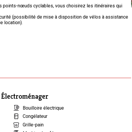
oints-nœuds cyclables, vous choisirez les itinéraires qui
écurité (possibilité de mise à disposition de vélos à assistance
e location).
 des Ardennes (E25), vous rejoindrez très vite SPA (les
lébrissime rocher l’Anticlinal, ses vieux quartiers…),
Électroménager
Bouilloire électrique
Congélateur
Grille-pain