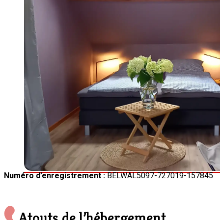
Numéro d’enregistrement :
BELWAL5097-727019-157845
Atouts de l’hébergement