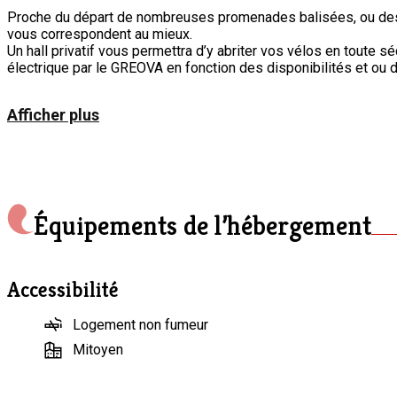
Proche du départ de nombreuses promenades balisées, ou des p
vous correspondent au mieux.
Un hall privatif vous permettra d’y abriter vos vélos en toute s
électrique par le GREOVA en fonction des disponibilités et ou d
A la Porte des Ardennes, facilement accessible via l’Autoroute
Afficher plus
Thermes, les villas Art Déco, les Francofolies…), DURBUY (son cé
REMOUCHAMPS et ses Grottes, le NINGLINSPO, etc.
Équipements de l’hébergement
Accessibilité
Logement non fumeur
Mitoyen