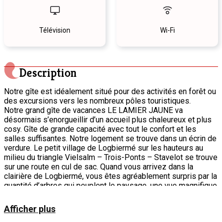
Télévision
Wi-Fi
Description
Notre gîte est idéalement situé pour des activités en forêt ou
des excursions vers les nombreux pôles touristiques.
Notre grand gîte de vacances LE LAMIER JAUNE va
désormais s’enorgueillir d’un accueil plus chaleureux et plus
cosy. Gîte de grande capacité avec tout le confort et les
salles suffisantes. Notre logement se trouve dans un écrin de
verdure. Le petit village de Logbiermé sur les hauteurs au
milieu du triangle Vielsalm – Trois-Ponts – Stavelot se trouve
sur une route en cul de sac. Quand vous arrivez dans la
clairière de Logbiermé, vous êtes agréablement surpris par la
quantité d’arbres qui peuplent le paysage, une vue magnifique
qui porte à 30 kilomètres. Sorti de la voiture, le calme de
l’endroit vous envahit. En plein milieu des Ardennes, à
Afficher plus
proximité des Fagnes et du Grand-Duché de Luxembourg,