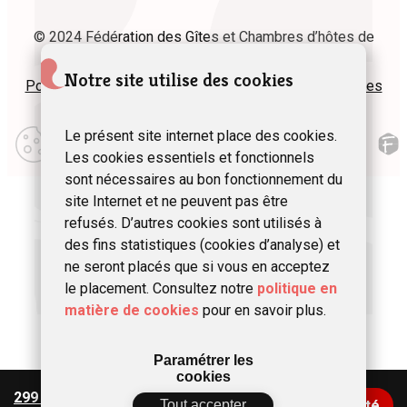
© 2024 Fédération des Gîtes et Chambres d’hôtes de
Wallonie asbl
Notre site utilise des cookies
Politique de confidentialité
Plan du site
Mentions légales
Modifier
Le présent site internet place des cookies.
mes
Les cookies essentiels et fonctionnels
préférences
d\’utilisation
sont nécessaires au bon fonctionnement du
site Internet et ne peuvent pas être
refusés. D’autres cookies sont utilisés à
des fins statistiques (cookies d’analyse) et
ne seront placés que si vous en acceptez
le placement. Consultez notre
politique en
matière de cookies
pour en savoir plus.
Paramétrer les
cookies
299 €
/ nuit
Tout accepter
Vérifier la disponibilité