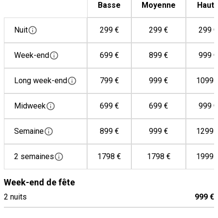
Basse
Moyenne
Haut
Lave-linge
Lave-vaisselle
Nuit
299 €
299 €
299 €
Machine à café
Micro-ondes
Week-end
699 €
899 €
999 €
Mixeur
Long week-end
799 €
999 €
1099 
Plaque de cuisson à induction
Plaque de cuisson électrique
Midweek
699 €
699 €
999 €
Réfrigérateur
Semaine
899 €
999 €
1299 
2 semaines
1798 €
1798 €
1999 
Week-end de fête
2 nuits
999 €