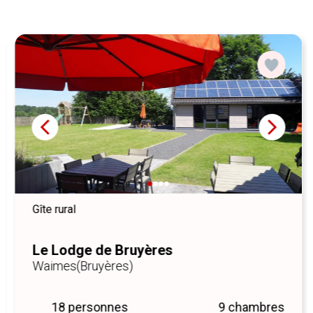
Spa, Coo ou Malmedy. Par temps plus frais, retrouvez-vous
autour d’un bon repas dans la salle à manger conviviale, ou
détendez-vous dans une ambiance cosy et chaleureuse. Du
plaisir assuré par bon ou mauvais temps.
Gîte rural
Le Lodge de Bruyères
Waimes
(Bruyères)
18 personnes
9 chambres