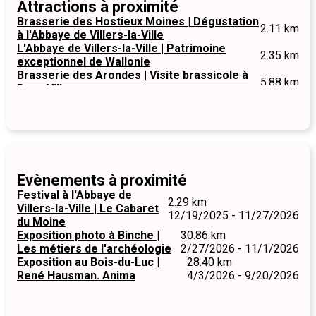
Attractions à proximité
Brasserie des Hostieux Moines | Dégustation
2.11 km
à l'Abbaye de Villers-la-Ville
L'Abbaye de Villers-la-Ville | Patrimoine
2.35 km
exceptionnel de Wallonie
Brasserie des Arondes | Visite brassicole à
5.88 km
Bons Villers
Evènements à proximité
Festival à l'Abbaye de
2.29 km
Villers-la-Ville | Le Cabaret
12/19/2025 - 11/27/2026
du Moine
Exposition photo à Binche |
30.86 km
Les métiers de l'archéologie
2/27/2026 - 11/1/2026
Exposition au Bois-du-Luc |
28.40 km
René Hausman. Anima
4/3/2026 - 9/20/2026