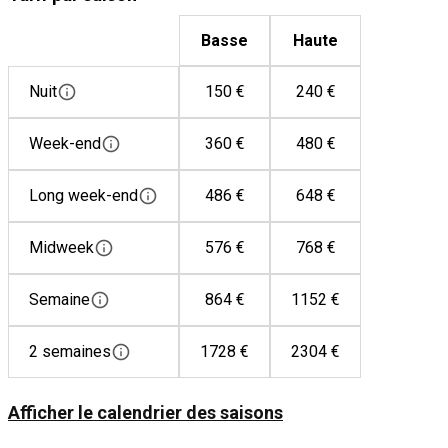
parenthèse de sérénité ou une immersion dans l’histoire, la
suite du Château vous promet une expérience inoubliable.
Lave-vaisselle
Basse
Haute
Machine à café
🗝 Réservez votre séjour et laissez la magie opérer !
Micro-ondes
Nuit
150 €
240 €
Minibar
Plaque de cuisson vitrocéramique
Week-end
360 €
480 €
Réfrigérateur
Long week-end
486 €
648 €
Midweek
576 €
768 €
Semaine
864 €
1152 €
2 semaines
1728 €
2304 €
Afficher le calendrier des saisons