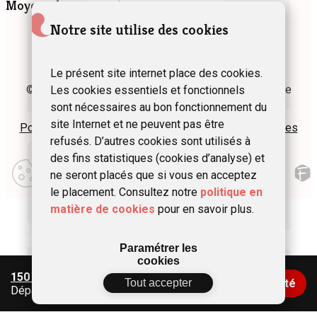
Moyens de paiement
Notre site utilise des cookies
Le présent site internet place des cookies.
© 2024 Fédération des Gîtes et Chambres d’hôtes de
Les cookies essentiels et fonctionnels
Wallonie asbl
sont nécessaires au bon fonctionnement du
site Internet et ne peuvent pas être
Politique de confidentialité
Plan du site
Mentions légales
refusés. D’autres cookies sont utilisés à
des fins statistiques (cookies d’analyse) et
Modifier
mes
ne seront placés que si vous en acceptez
préférences
le placement. Consultez notre
politique en
d\’utilisation
matière de cookies
pour en savoir plus.
Paramétrer les
cookies
150 €
/ nuit
Tout accepter
Vérifier la disponibilité
Départ
>
Arrivée