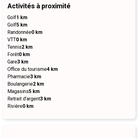
Activités à proximité
Golf
1 km
Golf
5 km
Randonnée
0 km
VTT
0 km
Tennis
2 km
Forêt
0 km
Gare
3 km
Office du tourisme
4 km
Pharmacie
3 km
Boulangerie
2 km
Magasins
5 km
Retrait d’argent
3 km
Rivière
0 km