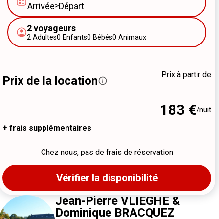
Arrivée
>
Départ
2
voyageurs
2
Adultes
0
Enfants
0
Bébés
0
Animaux
Prix à partir de
Prix de la location
183 €
/nuit
+ frais supplémentaires
Chez nous, pas de frais de réservation
Vérifier la disponibilité
Jean-Pierre VLIEGHE &
Dominique BRACQUEZ