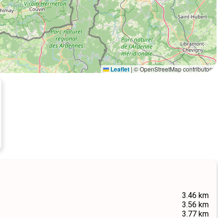
Leaflet
|
© OpenStreetMap contributors
3.46 km
3.56 km
3.77 km