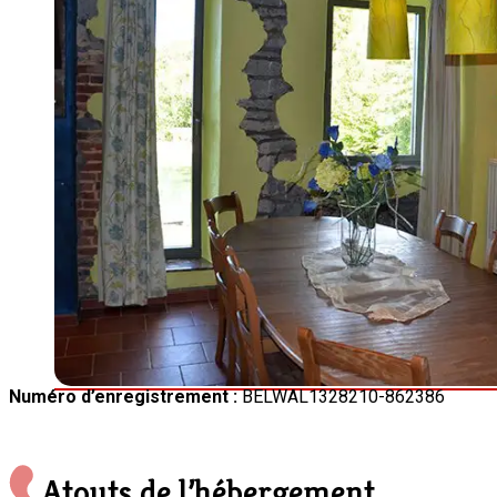
Numéro d’enregistrement :
BELWAL1328210-862386
Atouts de l’hébergement