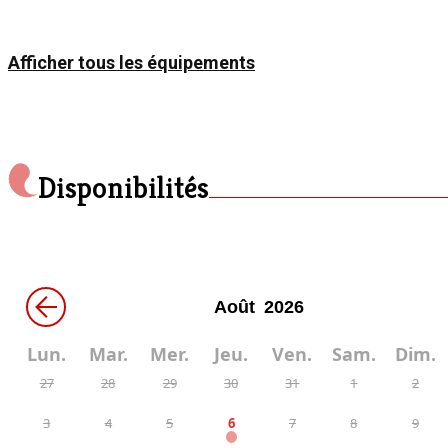
Afficher tous les équipements
Disponibilités
←
Lun.
Mar.
Mer.
Jeu.
Ven.
Sam.
Dim.
27
28
29
30
31
1
2
3
4
5
6
7
8
9