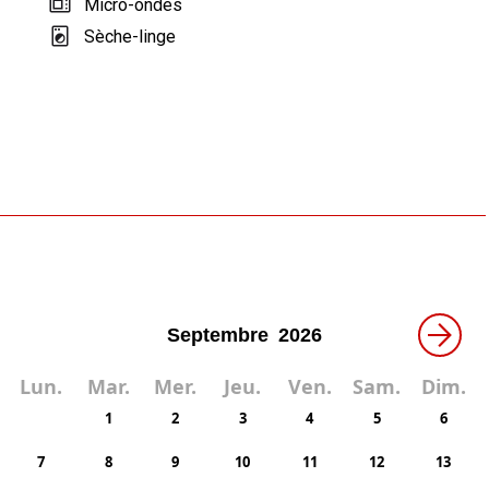
Micro-ondes
Sèche-linge
→
Lun.
Mar.
Mer.
Jeu.
Ven.
Sam.
Dim.
1
2
3
4
5
6
7
8
9
10
11
12
13