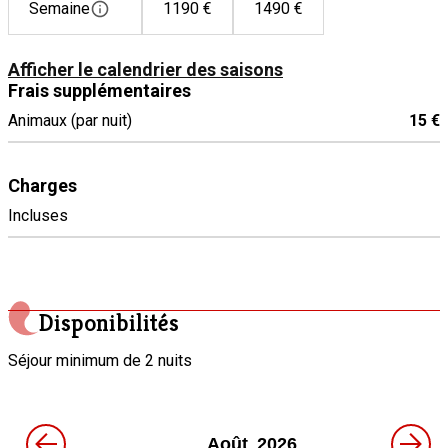
Plaque de cuisson électrique
Semaine
1190 €
1490 €
Réfrigérateur
Afficher le calendrier des saisons
Frais supplémentaires
Animaux (par nuit)
15 €
Charges
Incluses
Disponibilités
Séjour minimum de 2 nuits
←
→