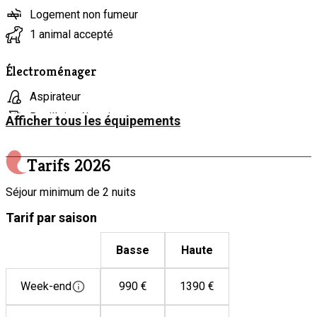
Logement non fumeur
1 animal accepté
Électroménager
Aspirateur
Bouilloire électrique
Afficher tous les équipements
Congélateur
Fer et table à repasser
Tarifs
2026
Four
Séjour minimum de 2 nuits
Grille-pain
Tarif par saison
Lave-linge
Lave-vaisselle
Basse
Haute
Machine à café
Micro-ondes
Week-end
990 €
1390 €
Mixeur