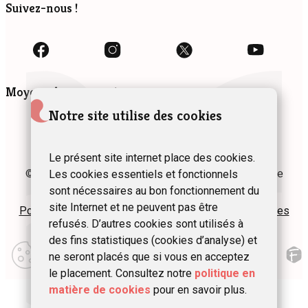
Suivez-nous !
Moyens de paiement
Notre site utilise des cookies
Le présent site internet place des cookies.
© 2024 Fédération des Gîtes et Chambres d’hôtes de
Les cookies essentiels et fonctionnels
Wallonie asbl
sont nécessaires au bon fonctionnement du
site Internet et ne peuvent pas être
Politique de confidentialité
Plan du site
Mentions légales
refusés. D’autres cookies sont utilisés à
des fins statistiques (cookies d’analyse) et
Modifier
mes
ne seront placés que si vous en acceptez
préférences
le placement. Consultez notre
politique en
d\’utilisation
matière de cookies
pour en savoir plus.