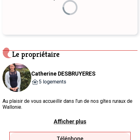
Le propriétaire
Catherine DESBRUYERES
5 logements
Au plaisir de vous accueillir dans l’un de nos gîtes ruraux de
Wallonie.
Je mets un point d’honneur à offrir un séjour chaleureux et
authentique.Le plus individualisé possible.
Afficher plus
Passionnée par ma région, je me ferai un plaisir, dans ce bel
écrin vert. De vous partager mes bons plans pour découvrir
les produits locaux, les plus belles randonnées et passer des
Téléphone