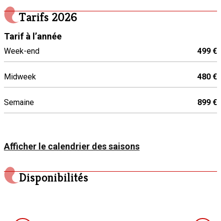
Cafetière
Tarifs
2026
Congélateur
Tarif à l’année
Fer et table à repasser
Week-end
499 €
Four
Grille-pain
Midweek
480 €
Lave-linge
Lave-vaisselle
Semaine
899 €
Machine à café
Micro-ondes
Mixeur
Afficher le calendrier des saisons
Plaque de cuisson vitrocéramique
Réfrigérateur
Disponibilités