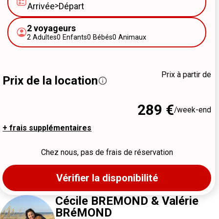
Arrivée
>
Départ
2
voyageurs
2
Adultes
0
Enfants
0
Bébés
0
Animaux
Prix à partir de
Prix de la location
289 €
/week-end
+ frais supplémentaires
Chez nous, pas de frais de réservation
Vérifier la disponibilité
Cécile BREMOND & Valérie
BRéMOND