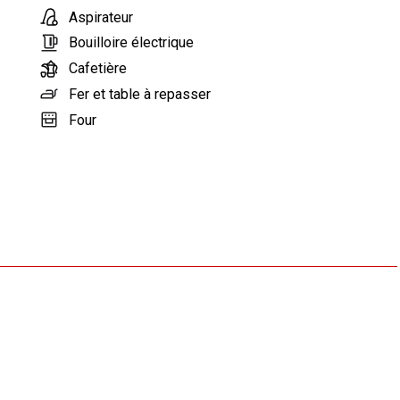
Aspirateur
Bouilloire électrique
Cafetière
Fer et table à repasser
Four
Grille-pain
Lave-linge
Lave-vaisselle
Machine à café
Micro-ondes
Mixeur
Plaque de cuisson vitrocéramique
Réfrigérateur
Sèche-linge