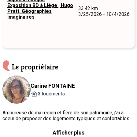
Exposition BD à Liège | Hugo
33.42 km
Pratt. Géographies
3/25/2026 - 10/4/2026
imaginaires
Le propriétaire
Carine FONTAINE
3 logements
Amoureuse de ma région et fière de son patrimoine, j’ai à
coeur de proposer des logements typiques et confortables
au pied des plus belles promenades. Proches aussi des
grands centres touristiques tels que Coo, Spa,
Afficher plus
Francorchamps, Stavelot, mes gîtes sont idéalement situés