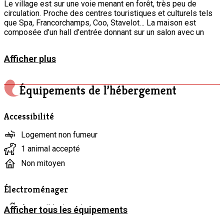
Le village est sur une voie menant en forêt, très peu de
circulation. Proche des centres touristiques et culturels tels
que Spa, Francorchamps, Coo, Stavelot… La maison est
composée d’un hall d’entrée donnant sur un salon avec un
grand âtre, puis sur une salle à manger et sa cuisine toute
équipée et enfin sur un WC. L’étage est composé de 3
Afficher plus
chambres dont une suite parentale, d’un WC séparé et d’une
salle de douche. Grand jardin clôturé avec barbecue. Espace
sauna avec vue sur le jardin. Un seul animal accepté par séjour
Équipements de l’hébergement
SVP.
Accessibilité
Logement non fumeur
1 animal accepté
Non mitoyen
Électroménager
Appareil à pierrade
Afficher tous les équipements
Aspirateur