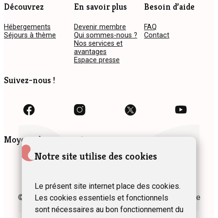
Découvrez
En savoir plus
Besoin d’aide
Hébergements
Devenir membre
FAQ
Séjours à thème
Qui sommes-nous ?
Contact
Nos services et
avantages
Espace presse
Suivez-nous !
Moyens de paiement
Notre site utilise des cookies
Le présent site internet place des cookies.
© 2024 Fédération des Gîtes et Chambres d’hôtes de
Les cookies essentiels et fonctionnels
Wallonie asbl
sont nécessaires au bon fonctionnement du