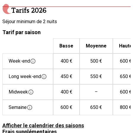
Bouilloire électrique
Tarifs
2026
Cafetière
Séjour minimum de 2 nuits
Congélateur
Tarif par saison
Four
Grille-pain
Basse
Moyenne
Haute
Lave-vaisselle
Machine à café
Week-end
400 €
500 €
600 €
Micro-ondes
Mixeur
Long week-end
450 €
550 €
650 €
Plaque de cuisson vitrocéramique
Midweek
400 €
–
600 €
Réfrigérateur
Semaine
600 €
650 €
800 €
Afficher le calendrier des saisons
Frais supplémentaires