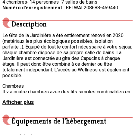
4 chambres
14 personnes
7 salles de bains
Numéro d’enregistrement :
BELWAL208688-469440
Description
Le Gîte de la Jardinière a été entièrement rénové en 2020
(matériaux les plus écologiques possibles, isolation
parfaite…). Équipé de tout le confort nécessaire à votre séjour,
chaque chambre dispose de sa propre salle de bains. La
Jardinière est connectée au gîte des Capucins à chaque
étage. Il peut donc être combiné à ce dernier ou être
totalement indépendant. L’accès au Wellness est également
possible.
Chambres
Il y a quatre chambres avec des lits simples combinables en
lits doubles avec un pont d’amour et 3 chambres avec un lit
Afficher plus
double de 160.
Salon
Fauteuils, canapés, poufs
Équipements de l’hébergement
poêle à bois
Sono bluetooth