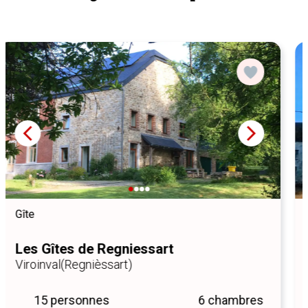
Réservation instantanée
Gîte rural
Le Ramponneau
Viroinval (5670)
(Olloy-Sur-Viroin)
15 personnes
5 chambres