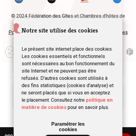
© 2024 Fédération des Gîtes et Chambres d’hôtes de
Wallonie asbl
Notre site utilise des cookies
Politique de confidentialité
Plan du site
Mentions légales
Modifier
Le présent site internet place des cookies.
mes
Les cookies essentiels et fonctionnels
préférences
d\’utilisation
sont nécessaires au bon fonctionnement du
site Internet et ne peuvent pas être
refusés. D’autres cookies sont utilisés à
des fins statistiques (cookies d’analyse) et
ne seront placés que si vous en acceptez
le placement. Consultez notre
politique en
matière de cookies
pour en savoir plus.
Paramétrer les
cookies