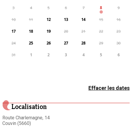
3
4
5
6
7
8
9
Plaque de cuisson à induction
Réfrigérateur
10
11
12
13
14
15
16
Sèche-linge
17
18
19
20
21
22
23
24
25
26
27
28
29
30
31
1
2
3
4
5
6
Effacer les dates
Localisation
Route Charlemagne, 14
Couvin (5660)