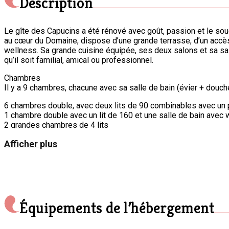
Description
Le gîte des Capucins a été rénové avec goût, passion et le sou
au cœur du Domaine, dispose d’une grande terrasse, d’un accès au
wellness. Sa grande cuisine équipée, ses deux salons et sa salle
qu’il soit familial, amical ou professionnel.
Chambres
Il y a 9 chambres, chacune avec sa salle de bain (évier + douch
6 chambres double, avec deux lits de 90 combinables avec un 
1 chambre double avec un lit de 160 et une salle de bain avec w
2 grandes chambres de 4 lits
Possibilité de rajouter jusqu’à 4 lits d’appoint
Afficher plus
Lits bébés disponibles
Cuisine
Café : Machine à café à filtre + Senseo (pads)
2 Lave-vaisselles
2 Fours
Taque de cuisson à induction
Équipements de l’hébergement
Casseroles, plats au four, poêle, couteaux, spatules,…
Vaisselle