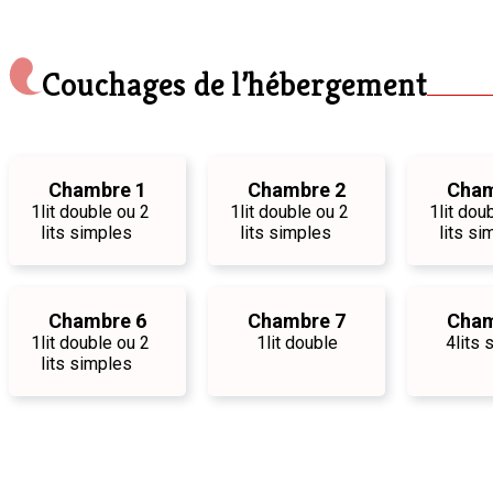
Couchages de l’hébergement
Chambre 1
Chambre 2
Cham
1
lit double ou 2
1
lit double ou 2
1
lit dou
lits simples
lits simples
lits si
Chambre 6
Chambre 7
Cham
1
lit double ou 2
1
lit double
4
lits
lits simples