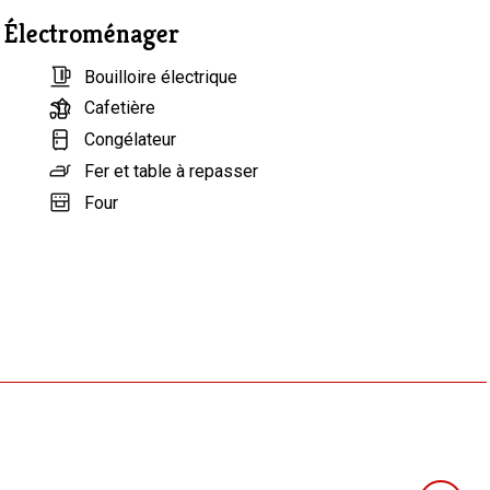
Électroménager
r un bar central.
Bouilloire électrique
V
Cafetière
Congélateur
r vos boissons.
Fer et table à repasser
Four
Grille-pain
Lave-vaisselle
Machine à café
Micro-ondes
Minibar
Mixeur
Plaque de cuisson vitrocéramique
Réfrigérateur