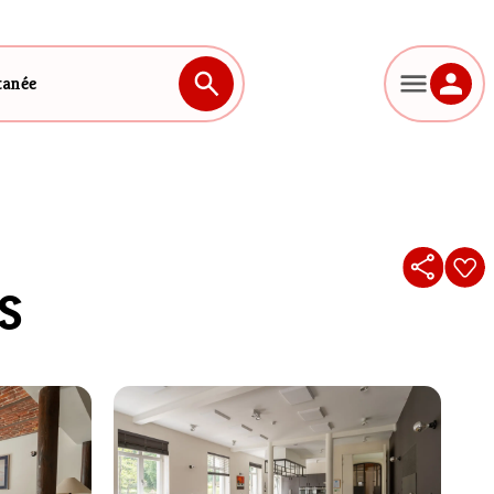
tanée
s