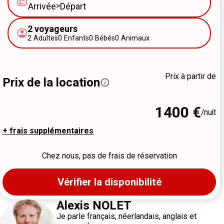
Arrivée
>
Départ
2
voyageurs
2
Adultes
0
Enfants
0
Bébés
0
Animaux
Prix à partir de
Prix de la location
1400 €
/nuit
+ frais supplémentaires
Chez nous, pas de frais de réservation
Vérifier la disponibilité
Alexis NOLET
Je parle
français
, néerlandais
, anglais
et