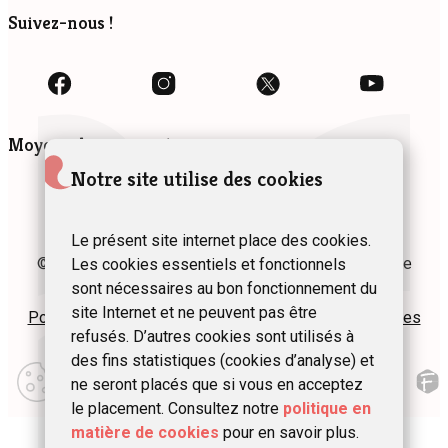
Suivez-nous !
Moyens de paiement
Notre site utilise des cookies
Le présent site internet place des cookies.
© 2024 Fédération des Gîtes et Chambres d’hôtes de
Les cookies essentiels et fonctionnels
Wallonie asbl
sont nécessaires au bon fonctionnement du
site Internet et ne peuvent pas être
Politique de confidentialité
Plan du site
Mentions légales
refusés. D’autres cookies sont utilisés à
des fins statistiques (cookies d’analyse) et
Modifier
mes
ne seront placés que si vous en acceptez
préférences
le placement. Consultez notre
politique en
d\’utilisation
matière de cookies
pour en savoir plus.