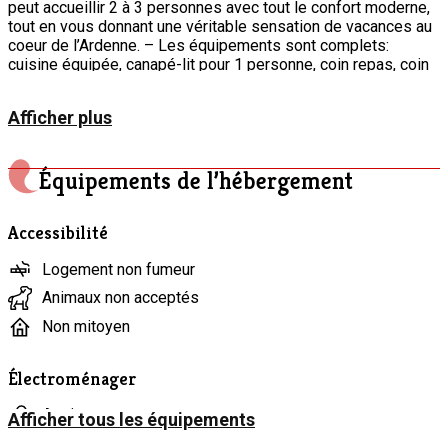
peut accueillir 2 à 3 personnes avec tout le confort moderne,
tout en vous donnant une véritable sensation de vacances au
coeur de l’Ardenne. – Les équipements sont complets:
cuisine équipée, canapé-lit pour 1 personne, coin repas, coin
dodo (lit de 160cm de large), salle de douche avec évier et
wc, sans oublier les multiples rangements ainsi que le Wifi,
Afficher plus
TV smart…. – Un bain nordique (jacuzzi) chauffé au bois vient
compléter le niveau de confort et de détente Faites du feu
jusqu’à la température voulue et profitez de ce moment de
Équipements de l’hébergement
détente absolue. – A cela, s’ajoute un local où vous pourrez
trier vos poubelles et ranger vos vélos et effets personnels
en toute sécurité. Des outils de réparation de vélo sont mis
Accessibilité
gratuitement à votre disposition. – Le parking privatif à
l’arrière de la propriété est accessible par un chemin discret.
Logement non fumeur
Animaux non acceptés
Non mitoyen
Électroménager
Aspirateur
Afficher tous les équipements
Bouilloire électrique