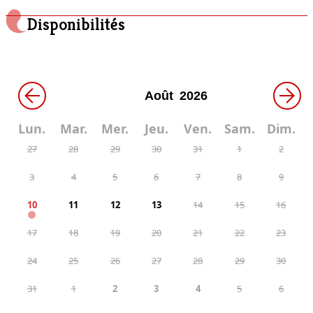
Four
Disponibilités
Grille-pain
Machine à café
Micro-ondes
Plaque de cuisson à induction
←
→
Réfrigérateur
Lun.
Mar.
Mer.
Jeu.
Ven.
Sam.
Dim.
27
28
29
30
31
1
2
3
4
5
6
7
8
9
10
11
12
13
14
15
16
17
18
19
20
21
22
23
24
25
26
27
28
29
30
31
1
2
3
4
5
6