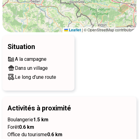
Leaflet
|
© OpenStreetMap contributors
Situation
A la campagne
Dans un village
Le long d’une route
Activités à proximité
Boulangerie
1.5 km
Forêt
0.6 km
Office du tourisme
0.6 km