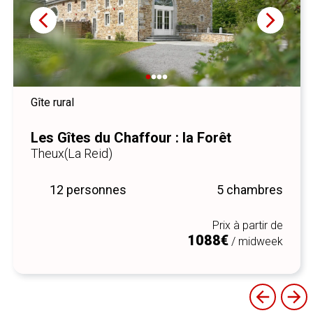
al
Meublé d
îtes du Chaffour : la Forêt
Le Sart
(La Reid)
Jalhay
(S
 personnes
5 chambres
12 p
Prix à partir de
1088€
/ midweek