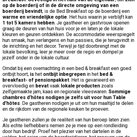
op de boerderij of in de directe omgeving van een
boerderij bevindt
, is de Bed Breakfast op de boerderij een
warme en vriendelijke optie
. Het huis waarin je verblijft kan
1 tot 5 kamers hebben
. Je gastheer en gastvrouw openen
graag de deuren van hun huis voor je en laten je de lokale
kleuren en geuren ontdekken. De accommodatie weerspiegelt
hun smaak, hun verlangens en hun passies, die je terugvindt in
de inrichting en het decor. Terwijl je tijd doorbrengt met de
lokale bevolking, leer je meer over de regio en dompel je
jezelf onder in de lokale cultuur.
Omdat bij een overnachting in een bed & breakfast een goed
ontbijt hoort,
is
het
ontbijt inbegrepen
in het
bed &
breakfast- of pensionpakket
. Het is gevarieerd en
overvloedig en
bevat
vaak
lokale producten
zoals
zelfgemaakte jam, kaas en regionale vleeswaren.
Sommige
chambres d’hôtes nodigen je zelfs uit voor hun Table
d’hôtes
. De gastheren nodigen je uit om hun maaltijd te delen
en de rijkdom van de regionale keuken te proeven.
Je gastheren zullen je de realiteit van hun beroep laten zien.
Als echte liefhebbers nemen ze je mee op een rondleiding
door hun bedrijf. Proef het plezier van het dartelen in de