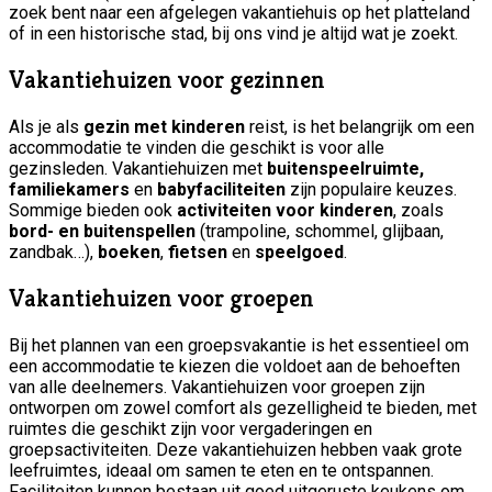
zoek bent naar een afgelegen vakantiehuis op het platteland
of in een historische stad, bij ons vind je altijd wat je zoekt.
Vakantiehuizen voor gezinnen
Als je als
gezin met kinderen
reist, is het belangrijk om een
accommodatie te vinden die geschikt is voor alle
gezinsleden. Vakantiehuizen met
buitenspeelruimte,
familiekamers
en
babyfaciliteiten
zijn populaire keuzes.
Sommige bieden ook
activiteiten voor kinderen
, zoals
bord-
en buitenspellen
(trampoline, schommel, glijbaan,
zandbak…),
boeken
,
fietsen
en
speelgoed
.
Vakantiehuizen voor groepen
Bij het plannen van een groepsvakantie is het essentieel om
een accommodatie te kiezen die voldoet aan de behoeften
van alle deelnemers. Vakantiehuizen voor groepen zijn
ontworpen om zowel comfort als gezelligheid te bieden, met
ruimtes die geschikt zijn voor vergaderingen en
groepsactiviteiten. Deze vakantiehuizen hebben vaak grote
leefruimtes, ideaal om samen te eten en te ontspannen.
Faciliteiten kunnen bestaan uit goed uitgeruste keukens om