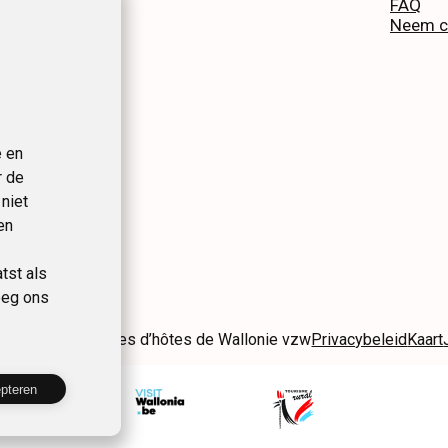
e
FAQ
en
Neem c
e en
r de
niet
en
tst als
eeg ons
 Gîtes et Chambres d’hôtes de Wallonie vzw
Privacybeleid
Kaart
epteren