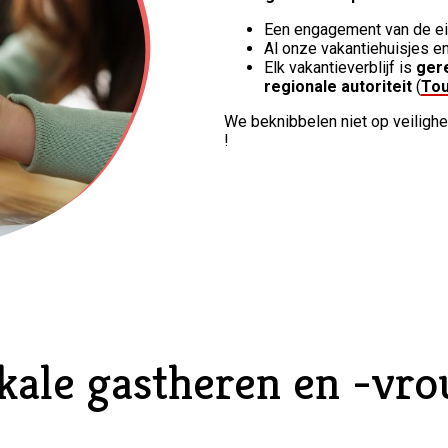
Een engagement van de e
Al onze vakantiehuisjes 
Elk vakantieverblijf is
gere
regionale autoriteit
(
Tou
We beknibbelen niet op veilighei
!
kale gastheren en -vr