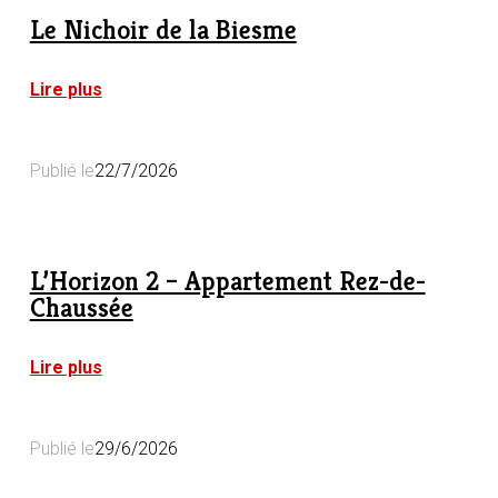
Le Nichoir de la Biesme
:
Lire plus
Le
Nichoir
de
Publié le
22/7/2026
la
Biesme
L’Horizon 2 – Appartement Rez-de-
Chaussée
:
Lire plus
L’Horizon
2
–
Publié le
29/6/2026
Appartement
Rez-
de-