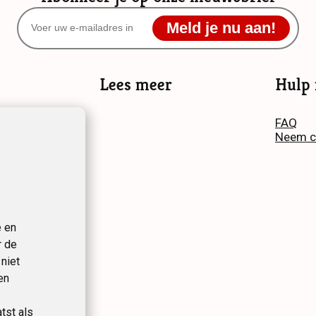
Meld je nu aan!
Lees meer
Hulp 
e
FAQ
en
Neem c
e en
r de
niet
en
tst als