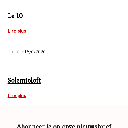
Chaussée
Le 10
:
Lire plus
Le
10
Publié le
18/6/2026
Solemioloft
:
Lire plus
Solemioloft
Abonneer je op onze nieuwsbrief