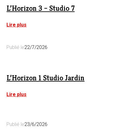
L’Horizon 3 – Studio 7
:
Lire plus
L’Horizon
3
–
Publié le
22/7/2026
Studio
7
L’Horizon 1 Studio Jardin
:
Lire plus
L’Horizon
1
Studio
Jardin
Publié le
23/6/2026