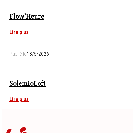
1
Flow’Heure
:
Lire plus
Flow’Heure
Publié le
18/6/2026
SolemioLoft
:
Lire plus
SolemioLoft