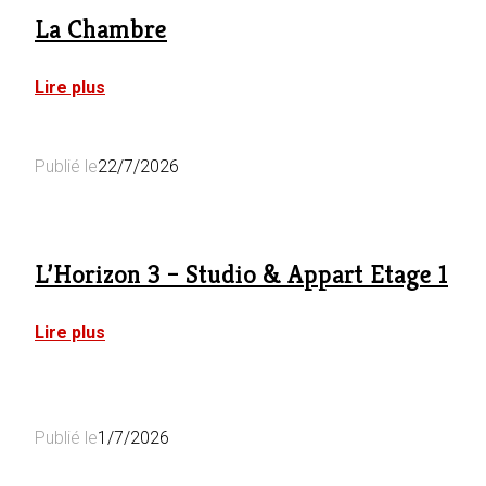
La Chambre
:
Lire plus
La
Chambre
Publié le
22/7/2026
L’Horizon 3 – Studio & Appart Etage 1
:
Lire plus
L’Horizon
3
–
Studio
&
Publié le
1/7/2026
Appart
Etage