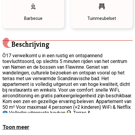
Barbecue
Tuinmeubelset
Beschrijving
Ô17 verwelkomt u in een rustig en ontspannend
toevluchtsoord, op slechts 5 minuten rijden van het centrum
van Namen en de bossen van Flawinne. Geniet van
wandelingen, culturele bezoeken en ontspan vooral op het
terras met uw verwarmde Scandinavische bad. Het
appartement is volledig uitgerust en van hoge kwaliteit, dicht
bij restaurants en winkels. Voor uw comfort: snelle WiFi,
airconditioning en gratis parkeergelegenheid zijn beschikbaar.
Kom een zen en gezellige ervaring beleven: Appartement van
50 m² Voor maximaal 4 personen (+2 kinderen) WiFi & Netflix
Volledig uitgeruste keuken
Terras &
ontspanningsruimte
Bijzonderheid: Geniet van een uniek
hutbed, perfect voor jong en oud!
Scandinavisch bad
Toon meer
Het Scandinavische bad is de belangrijkste troef van de