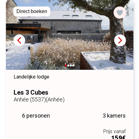
Nouveau
Landelijke lodge
Au Petit Bercail - Le Fonteny
Chiny (6810)
(Chiny)
4 personen
1 kamer
Prijs vanaf
100€
/ nacht