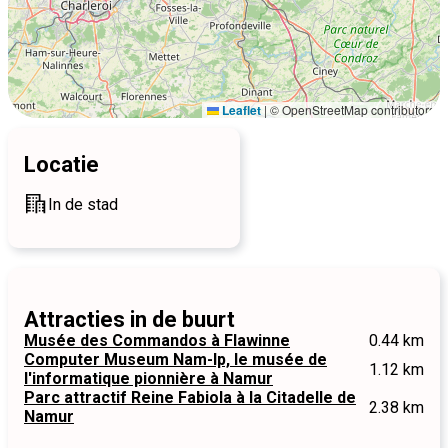
Leaflet
|
© OpenStreetMap contributors
Locatie
In de stad
Attracties in de buurt
Musée des Commandos à Flawinne
0.44 km
Computer Museum Nam-Ip, le musée de
1.12 km
l'informatique pionnière à Namur
Parc attractif Reine Fabiola à la Citadelle de
2.38 km
Namur