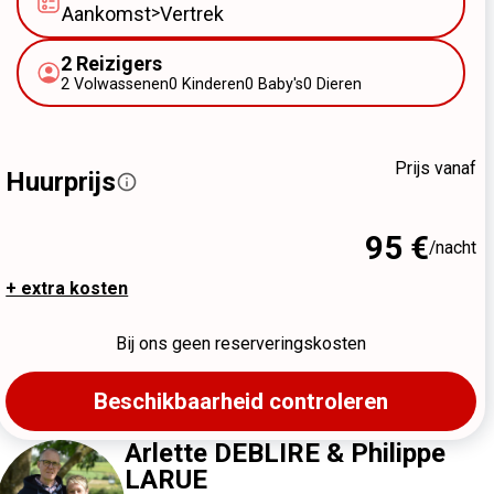
Aankomst
>
Vertrek
2
Reizigers
2
Volwassenen
0
Kinderen
0
Baby's
0
Dieren
Prijs vanaf
Huurprijs
95 €
/nacht
+ extra kosten
Bij ons geen reserveringskosten
Beschikbaarheid controleren
Arlette DEBLIRE & Philippe
LARUE