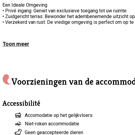
Een Ideale Omgeving
• Privé ingang: Geniet van exclusieve toegang tot uw ruimte.
• Zuidgericht terras: Bewonder het adembenemende uitzicht op 
• Verzekerd van rust: De vredige omgeving is perfect om op te 
Ideaal gelegen nabij het dorp en prachtige wandelpaden, is “A
onderbreking, of het nu voor een weekend of een week is.
Toon meer
Comfort en Voorzieningen
We hebben ervoor gezorgd dat het huisje is uitgerust met alle 
• Volledig uitgeruste keuken: Om uw maaltijden op uw eigen te
• Kwaliteitsbeddengoed (160×200 bed): Voor een herstellende 
Ons huisje is bekroond met 3 korenaren, erkend door Toerisme
Voorzieningen van de accommod
Fiets, met een veilige fietsenstalling, reparatiegereedschap e
Let op
• Handdoeken en beddengoed: Niet voorzien.
Accessibilité
• Maaltijden: Wij bieden geen ontbijt of andere maaltijden aan.
• Huisdieren: Niet toegestaan.
Accomodatie op het gelijkvloers
We kijken ernaar uit om u binnenkort te mogen verwelkomen,
Niet-roken accommodatie
Arlette en Philippe
Geen geaccepteerde dieren