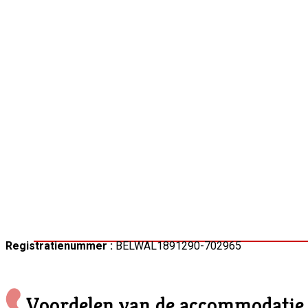
Registratienummer :
BELWAL1891290-702965
Voordelen van de accommodatie