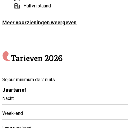
Tijdens onze reizen hebben we vaak gekozen voor bed & breakfa
Halfvrijstaand
bevolking hebben ons in staat gesteld om banden te smeden en
waarderen vooral de rust en het uitzicht op het platteland.
Meer voorzieningen weergeven
Tarieven
2026
Séjour minimum de 2 nuits
Jaartarief
Nacht
Week-end