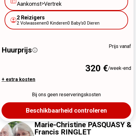
Aankomst
>
Vertrek
2
Reizigers
2
Volwassenen
0
Kinderen
0
Baby's
0
Dieren
Prijs vanaf
Huurprijs
320 €
/week-end
+ extra kosten
Bij ons geen reserveringskosten
Beschikbaarheid controleren
Marie-Christine PASQUASY &
Francis RINGLET