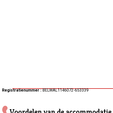
Registratienummer :
BELWAL1146072-653339
Voordelen van de accommodatie