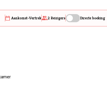
Aankomst-Vertrek
2
Reizigers
Directe boeking
kamer