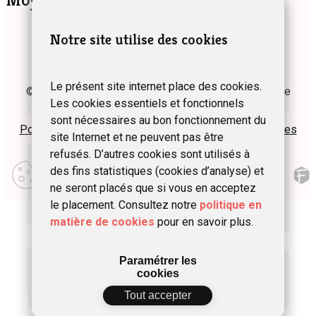
Moyens de paiement
Notre site utilise des cookies
Le présent site internet place des cookies.
© 2024 Fédération des Gîtes et Chambres d’hôtes de
Les cookies essentiels et fonctionnels
Wallonie asbl
sont nécessaires au bon fonctionnement du
Politique de confidentialité
Plan du site
Mentions légales
site Internet et ne peuvent pas être
refusés. D’autres cookies sont utilisés à
Modifier
des fins statistiques (cookies d’analyse) et
mes
préférences
ne seront placés que si vous en acceptez
d\’utilisation
le placement. Consultez notre
politique en
matière de cookies
pour en savoir plus.
Paramétrer les
cookies
Tout accepter