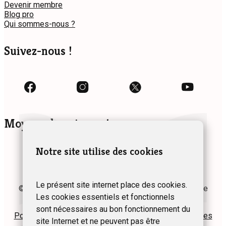
Devenir membre
Blog pro
Qui sommes-nous ?
Suivez-nous !
Moyens de paiement
Notre site utilise des cookies
Le présent site internet place des cookies.
© 2024 Fédération des Gîtes et Chambres d’hôtes de
Les cookies essentiels et fonctionnels
Wallonie asbl
sont nécessaires au bon fonctionnement du
Politique de confidentialité
Plan du site
Mentions légales
site Internet et ne peuvent pas être