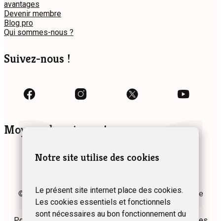
avantages
Devenir membre
Blog pro
Qui sommes-nous ?
Suivez-nous !
Moyens de paiement
Notre site utilise des cookies
Le présent site internet place des cookies.
© 2024 Fédération des Gîtes et Chambres d’hôtes de
Les cookies essentiels et fonctionnels
Wallonie asbl
sont nécessaires au bon fonctionnement du
Politique de confidentialité
Plan du site
Mentions légales