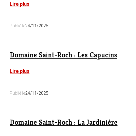
:
Lire plus
La
Villa
Fer
Publié le
24/11/2025
D’Art
Domaine Saint-Roch : Les Capucins
:
Lire plus
Domaine
Saint-
Roch
Publié le
24/11/2025
:
Les
Capucins
Domaine Saint-Roch : La Jardinière