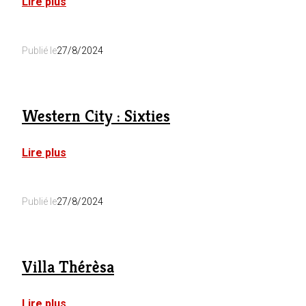
:
Lire plus
Les
Trois
Couronnes:
Publié le
27/8/2024
Anne-
Catherine
Western City : Sixties
:
Lire plus
Western
City
:
Publié le
27/8/2024
Sixties
Villa Thérèsa
:
Lire plus