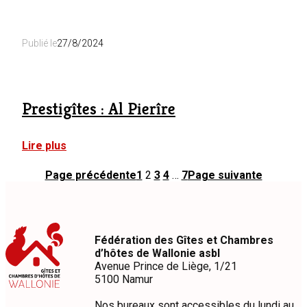
Tiny
River
Sky
Publié le
27/8/2024
Prestigîtes : Al Pierîre
:
Lire plus
Prestigîtes
:
Page précédente
1
2
3
4
…
7
Page suivante
Al
Pierîre
Fédération des Gîtes et Chambres
d’hôtes de Wallonie asbl
Avenue Prince de Liège, 1/21
5100 Namur
Nos bureaux sont accessibles du lundi au