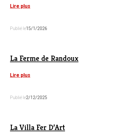
:
Lire plus
Les
Bains
Publié le
15/1/2026
La Ferme de Randoux
:
Lire plus
La
Ferme
de
Publié le
2/12/2025
Randoux
La Villa Fer D’Art