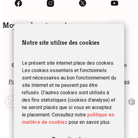
Moyens de paiement
Notre site utilise des cookies
Le présent site internet place des cookies.
© 2024 Fédération des Gîtes et Chambres d’hôtes de
Les cookies essentiels et fonctionnels
Wallonie asbl
sont nécessaires au bon fonctionnement du
Politique de confidentialité
Plan du site
Mentions légales
site Internet et ne peuvent pas être
refusés. D’autres cookies sont utilisés à
Modifier
des fins statistiques (cookies d’analyse) et
mes
préférences
ne seront placés que si vous en acceptez
d\’utilisation
le placement. Consultez notre
politique en
matière de cookies
pour en savoir plus.