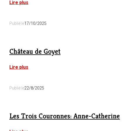
:
Lire plus
Domaine
Saint-
Roch
Publié le
17/10/2025
:
La
Jardinière
Château de Goyet
:
Lire plus
Château
de
Goyet
Publié le
22/8/2025
Les Trois Couronnes: Anne-Catherine