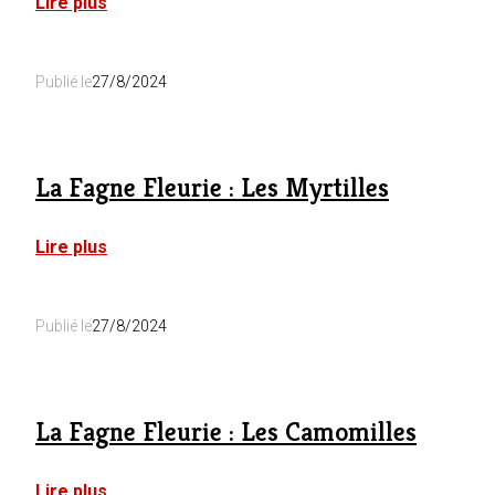
:
Lire plus
La
Fagne
Fleurie
Publié le
27/8/2024
:
Les
Hirondelles
La Fagne Fleurie : Les Myrtilles
:
Lire plus
La
Fagne
Fleurie
Publié le
27/8/2024
:
Les
Myrtilles
La Fagne Fleurie : Les Camomilles
:
Lire plus