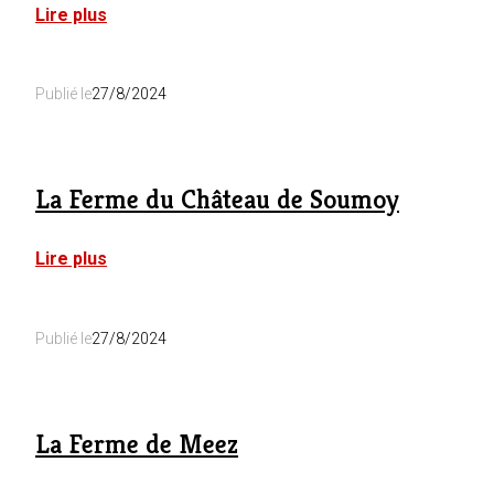
:
Lire plus
La
Ferme
du
Publié le
27/8/2024
Parc
:
Le
Fournil
La Ferme du Château de Soumoy
:
Lire plus
La
Ferme
du
Publié le
27/8/2024
Château
de
Soumoy
La Ferme de Meez