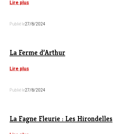
:
Lire plus
La
Ferme
de
Publié le
27/8/2024
Meez
La Ferme d’Arthur
:
Lire plus
La
Ferme
d’Arthur
Publié le
27/8/2024
La Fagne Fleurie : Les Hirondelles