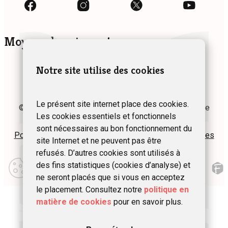
Moyens de paiement
Notre site utilise des cookies
Le présent site internet place des cookies.
© 2024 Fédération des Gîtes et Chambres d’hôtes de
Les cookies essentiels et fonctionnels
Wallonie asbl
sont nécessaires au bon fonctionnement du
Politique de confidentialité
Plan du site
Mentions légales
site Internet et ne peuvent pas être
refusés. D’autres cookies sont utilisés à
Modifier
des fins statistiques (cookies d’analyse) et
mes
préférences
ne seront placés que si vous en acceptez
d\’utilisation
le placement. Consultez notre
politique en
matière de cookies
pour en savoir plus.