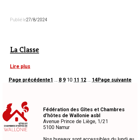
La
Demeure
du
Publié le
27/8/2024
Boukai-
Moulin
La Classe
:
Lire plus
La
Classe
Page précédente
1
…
8
9
10
11
12
…
14
Page suivante
Fédération des Gîtes et Chambres
d’hôtes de Wallonie asbl
Avenue Prince de Liège, 1/21
5100 Namur
Nos bureaux sont accessibles du lundi au