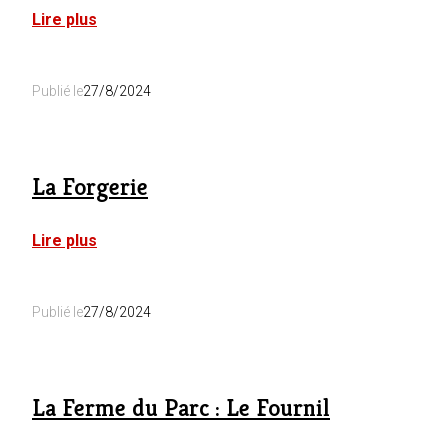
:
Lire plus
Le
Château-
Ferme
Publié le
27/8/2024
de
Laval
:
la
Forge
La Forgerie
:
Lire plus
La
Forgerie
Publié le
27/8/2024
La Ferme du Parc : Le Fournil