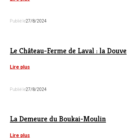
La
Fagne
Fleurie
Publié le
27/8/2024
:
Les
Camomilles
Le Château-Ferme de Laval : la Douve
:
Lire plus
Le
Château-
Ferme
Publié le
27/8/2024
de
Laval
:
la
Douve
La Demeure du Boukai-Moulin
:
Lire plus