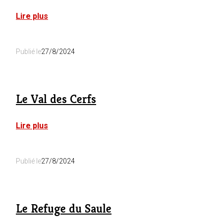
:
Lire plus
L’Echappée
Belle
Publié le
27/8/2024
Le Val des Cerfs
:
Lire plus
Le
Val
des
Publié le
27/8/2024
Cerfs
Le Refuge du Saule