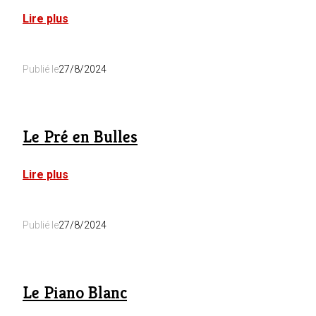
:
Lire plus
Le
Refuge
du
Publié le
27/8/2024
Saule
Le Pré en Bulles
:
Lire plus
Le
Pré
en
Publié le
27/8/2024
Bulles
Le Piano Blanc