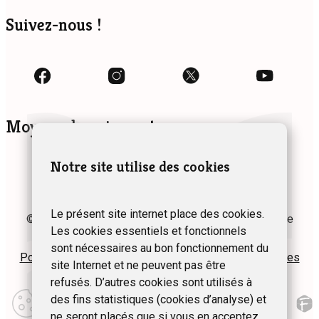
Suivez-nous !
Moyens de paiement
Notre site utilise des cookies
Le présent site internet place des cookies.
© 2024 Fédération des Gîtes et Chambres d’hôtes de
Les cookies essentiels et fonctionnels
Wallonie asbl
sont nécessaires au bon fonctionnement du
Politique de confidentialité
Plan du site
Mentions légales
site Internet et ne peuvent pas être
refusés. D’autres cookies sont utilisés à
Modifier
des fins statistiques (cookies d’analyse) et
mes
préférences
ne seront placés que si vous en acceptez