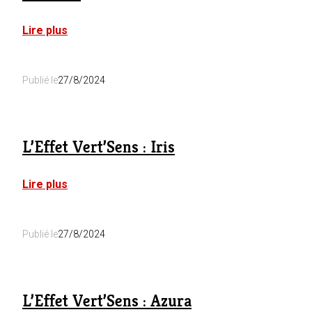
:
Lire plus
La
Ferme
du
Publié le
27/8/2024
Parc
:
Les
3
Petits
L’Effet Vert’Sens : Iris
Cochons
:
Lire plus
L’Effet
Vert’Sens
:
Publié le
27/8/2024
Iris
L’Effet Vert’Sens : Azura