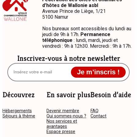
de
d’hôtes de Wallonie asbl
seigle
Avenue Prince de Liège, 1/21
5100 Namur
Nos bureaux sont accessibles du lundi au
jeudi de 9h à 17h.
Permanence
téléphonique
: lundi, mardi, jeudi et
vendredi : 9h à 12h30. Mercredi : 9h à 17h.
Inscrivez-vous à notre newsletter
Je m’inscris !
Découvrez
En savoir plus
Besoin d’aide
Hébergements
Devenir membre
FAQ
Séjours à thème
Qui sommes-nous ?
Contact
Nos services et
avantages
Espace presse