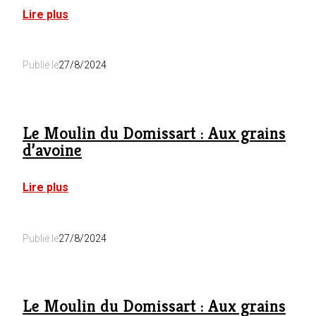
:
Lire plus
Le
Piano
Blanc
Publié le
27/8/2024
Le Moulin du Domissart : Aux grains
d’avoine
:
Lire plus
Le
Moulin
du
Publié le
27/8/2024
Domissart
:
Aux
grains
d’avoine
Le Moulin du Domissart : Aux grains