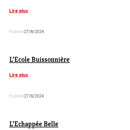
:
Lire plus
L’Effet
Vert’Sens
:
Publié le
27/8/2024
Azura
L’Ecole Buissonnière
:
Lire plus
L’Ecole
Buissonnière
Publié le
27/8/2024
L’Echappée Belle