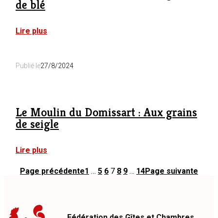
de blé
:
Lire plus
Le
Moulin
du
Publié le
27/8/2024
Domissart
:
Aux
grains
de
Le Moulin du Domissart : Aux grains
blé
de seigle
:
Lire plus
Le
Moulin
Page précédente
1
…
5
6
7
8
9
…
14
Page suivante
du
Domissart
:
Aux
grains
Fédération des Gîtes et Chambres