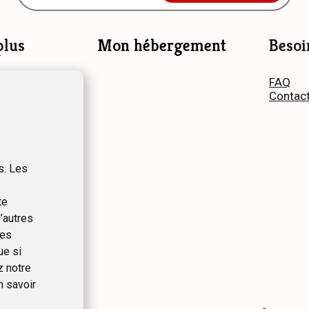
plus
Mon hébergement
Besoi
information
FAQ
antages
Contac
e
Blog pro
us ?
s. Les
te
’autres
ues
ue si
z notre
n savoir