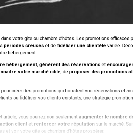
nts dans votre gîte ou chambre d’hôtes. Les promotions efficaces
es périodes creuses
et de
fidéliser une clientèle
variée. Déc
votre hébergement.
otre hébergement
,
génèrent des réservations
et
encouragent
nnaître votre marché cible
, de
proposer des promotions at
s pour créer des promotions qui boostent vos réservations et am
ients ou fidéliser vos clients existants, une stratégie promotion
et article, vous pourrez non seulement
augmenter le nombre de
action client
et
renforcer votre réputation
sur le marché. Su
 et voir votre gîte ou chambre d’hôtes prospérer.