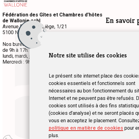
Fédération des Gîtes et Chambres d’hôtes
En savoir 
de Wallonie asbl
Avenue Prince de Liège, 1/21
5100 Namur
Nos séances d’
Services et av
Nos bureaux sont accessibles du lundi au jeudi
Devenir membr
de 9h à 17h.
Permanence téléphonique
:
Notre site utilise des cookies
Qui sommes-no
lundi, mardi, jeudi et vendredi : 9h à 12h30.
Mercredi : 9h à 17h.
Le présent site internet place des cookie
cookies essentiels et fonctionnels sont
nécessaires au bon fonctionnement du si
Internet et ne peuvent pas être refusés. D
cookies sont utilisés à des fins statistiq
(cookies d’analyse) et ne seront placés q
vous en acceptez le placement. Consulte
politique en matière de cookies
pour e
plus.
Modifier