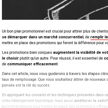
Un bon plan promotionnel est crucial pour attirer plus de clie
se démarquer dans un marché concurrentiel
, de
remplir l
mettre en place des promotions qui feront la différence pour 
Les promotions bien conçues
augmentent la visibilité de v
le choisir
plutôt qu’un autre. Pour réussir, il est essentiel de
co
de
communiquer efficacement
.
Dans cet article, nous vous guiderons à travers les étapes clé
taux de remplissage. Que vous souhaitiez attirer de nouveaux cl
pensée est la clé du succès.
En appliquant les conseils et les techniques présentés dans c
votre hébergement touristique, mais aussi
améliorer la satisf
recommandations pour mettre en place des promotions efficaces