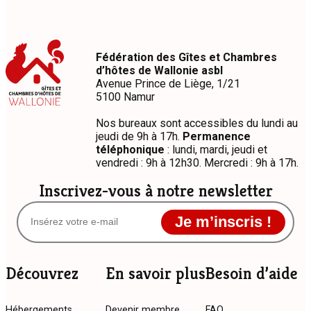
gîte
ou
une
chambre
Fédération des Gîtes et Chambres
d’hôtes
d’hôtes de Wallonie asbl
?
Avenue Prince de Liège, 1/21
5100 Namur
Nos bureaux sont accessibles du lundi au
jeudi de 9h à 17h.
Permanence
téléphonique
: lundi, mardi, jeudi et
vendredi : 9h à 12h30. Mercredi : 9h à 17h.
Inscrivez-vous à notre newsletter
Je m’inscris !
Découvrez
En savoir plus
Besoin d’aide
Hébergements
Devenir membre
FAQ