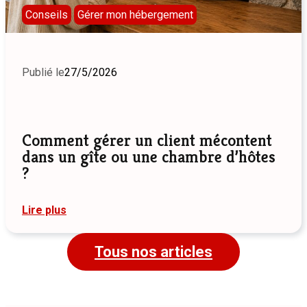
Conseils
Gérer mon hébergement
Publié le
27/5/2026
Comment gérer un client mécontent
dans un gîte ou une chambre d’hôtes
?
:
Lire plus
Comment
gérer
un
Tous nos articles
client
mécontent
dans
un