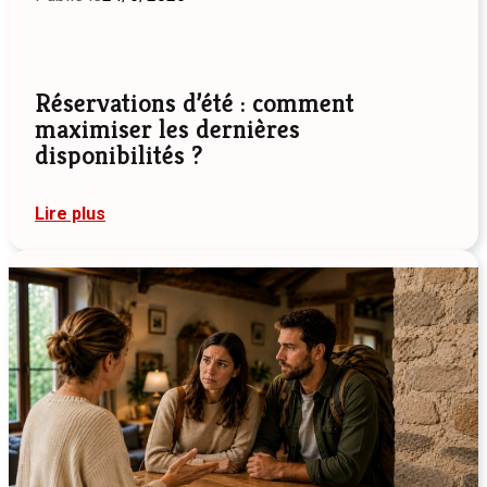
Réservations d’été : comment
maximiser les dernières
disponibilités ?
:
Lire plus
Réservations
d’été
:
comment
maximiser
les
dernières
disponibilités
?