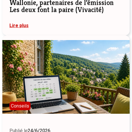
Wallonie, partenaires de l’émission
Les deux font la paire (Vivacité)
:
Lire plus
Les
Gîtes
et
Chambres
d’hôtes
de
Wallonie,
partenaires
de
l’émission
Les
deux
font
la
Conseils
paire
(Vivacité)
Publié le
24/6/2026